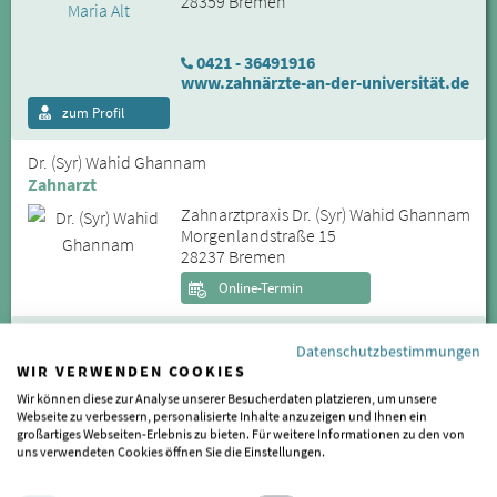
28359 Bremen
0421 - 36491916
www.zahnärzte-an-der-universität.de
zum Profil
Dr. (Syr) Wahid Ghannam
Zahnarzt
Zahnarztpraxis Dr. (Syr) Wahid Ghannam
Morgenlandstraße 15
28237 Bremen
Online-Termin
Dr. Judith Thurn
Datenschutzbestimmungen
Zahnärztin
WIR VERWENDEN COOKIES
Zahnarztpraxis Dr. (Syr) Wahid Ghannam
Wir können diese zur Analyse unserer Besucherdaten platzieren, um unsere
Morgenlandstraße 15
Webseite zu verbessern, personalisierte Inhalte anzuzeigen und Ihnen ein
28237 Bremen
großartiges Webseiten-Erlebnis zu bieten. Für weitere Informationen zu den von
uns verwendeten Cookies öffnen Sie die Einstellungen.
Online-Termin