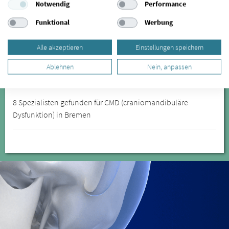
Notwendig
Performance
Alexandra Piaskowsky
Zahnärztin
Funktional
Werbung
Zahnarztpraxis Dr. (Syr) Wahid Ghannam
Morgenlandstraße 15
Alle akzeptieren
Einstellungen speichern
28237 Bremen
Ablehnen
Nein, anpassen
Online-Termin
8 Spezialisten gefunden für CMD (craniomandibuläre
Dysfunktion) in Bremen