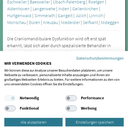
Eschweiler
|
Baesweiler
|
Übach-Palenberg
|
Roetgen
|
Aldenhoven
|
Langerwehe
|
Inden
|
Geilenkirchen
|
Hürtgenwald
|
Simmerath
|
Gangelt
|
Jülich
|
Linnich
|
Monschau
|
Düren
|
Kreuzau
|
Niederzier
|
Selfkant
|
Nideggen
Die Craniomandibuläre Dysfunktion wird oft erst spät
erkannt, lässt sich aber durch spezialisierte Behandler in
Aachen Bildchen anhand verschiedener Symptome
Datenschutzbestimmungen
feststellen. Zu den offensichtlicheren Symptomen zählen
WIR VERWENDEN COOKIES
unter anderem Kieferknacken und Zähneknirschen, die Sie in
Wir können diese zur Analyse unserer Besucherdaten platzieren, um unsere
Aachen Bildchen behandeln lassen können. Besonders das
Webseite zu verbessern, personalisierte Inhalte anzuzeigen und Ihnen ein
nächtliche Zähneknirschen führt zu Verspannungen und zu
großartiges Webseiten-Erlebnis zu bieten. Für weitere Informationen zu den von
uns verwendeten Cookies öffnen Sie die Einstellungen.
Zahnabrieb. Eine weitere Folge des Zähneknirschens
können freiliegende Zahnhälse sein.
Notwendig
Performance
Kieferfehlstellungen sind die Ursache für
Funktional
Werbung
Kiefergelenkbeschwerden, sie können sich jedoch auch auf
weiter entfernte Körperregionen auswirken. Lassen Sie sich
Alle akzeptieren
Einstellungen speichern
daher bei wiederkehrenden oder anhaltenden Symptomen