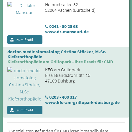
Heinrichsallee 32
52064 Aachen (Burtscheid)
0241 - 50 25 63
www.dr-mansouri.de
zum Profil
doctor-medic stomatolog Cristina Stöcker, M.Sc.
Kieferorthopädie
Kieferorthopädie am Grillopark - Ihre Praxis für CMD
KFO am Grillopark
Elsa-Brändström-Str. 15
47169 Duisburg
0203 - 400 317
www.kfo-am-grillopark-duisburg.de
zum Profil
3 Spezialisten gefunden für CMD (craniomandibuläre