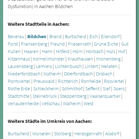
Dysfunktion) in Aachen Bildchen
Weitere Stadtteile in Aachen:
Beverau
|
Bildchen
|
Brand
|
Burtscheid
|
Eich
|
Eilendorf
|
Forst
|
Frankenberg
|
Freund
|
Friesenrath
|
Grüne Eiche
|
Gut
Kullen
|
Haaren
|
Hahn
|
Hitfeld
|
Hörn
|
Horbach
|
Hüls
|
Huf
|
Kitzenhaus
|
Kornelimünster
|
Krauthausen
|
Kronenberg
|
Laurensberg
|
Lemiers
|
Lichtenbusch
|
Lintert
|
Melaten
|
Niederforstbach
|
Nütheim
|
Oberforstbach
|
Orsbach
|
Pontviertel
|
Preuswald
|
Richterich
|
Ronheide
|
Rosviertel
|
Rothe Erde
|
Schleckheim
|
Schmithof
|
Seffent
|
Sief
|
Soers
|
Stadtmitte
|
Steinebrück
|
Steppenberg
|
Vaalserquartier
|
Verlautenheide
|
Vetschau
|
Walheim
|
West
Weitere Städte im Umkreis von Aachen:
Burtscheid
|
Würselen
|
Stolberg
|
Herzogenrath
|
Alsdorf
|