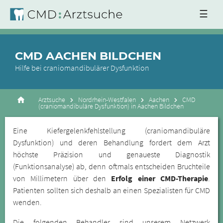
☰
CMD AACHEN BILDCHEN
Hilfe bei craniomandibulärer Dysfunktion
Arztsuche
Nordrhein-Westfalen
Aachen
CMD
(craniomandibuläre Dysfunktion) in Aachen Bildchen
Eine Kiefergelenkfehlstellung (craniomandibuläre
Dysfunktion) und deren Behandlung fordert dem Arzt
höchste Präzision und genaueste Diagnostik
(Funktionsanalyse) ab, denn oftmals entscheiden Bruchteile
von Millimetern über den
Erfolg einer CMD-Therapie
.
Patienten sollten sich deshalb an einen Spezialisten für CMD
wenden.
Die folgenden Behandler sind unserem Netzwerk