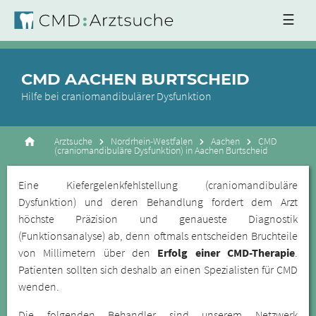
☰
CMD AACHEN BURTSCHEID
Hilfe bei craniomandibulärer Dysfunktion
Arztsuche
Nordrhein-Westfalen
Aachen
CMD
(craniomandibuläre Dysfunktion) in Aachen Burtscheid
Eine Kiefergelenkfehlstellung (craniomandibuläre
Dysfunktion) und deren Behandlung fordert dem Arzt
höchste Präzision und genaueste Diagnostik
(Funktionsanalyse) ab, denn oftmals entscheiden Bruchteile
von Millimetern über den
Erfolg einer CMD-Therapie
.
Patienten sollten sich deshalb an einen Spezialisten für CMD
wenden.
Die folgenden Behandler sind unserem Netzwerk