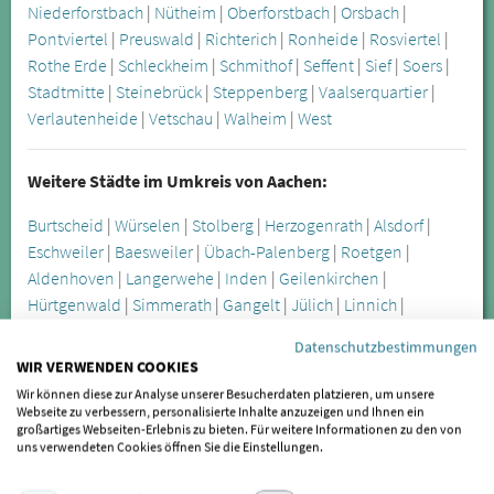
Niederforstbach
|
Nütheim
|
Oberforstbach
|
Orsbach
|
Pontviertel
|
Preuswald
|
Richterich
|
Ronheide
|
Rosviertel
|
Rothe Erde
|
Schleckheim
|
Schmithof
|
Seffent
|
Sief
|
Soers
|
Stadtmitte
|
Steinebrück
|
Steppenberg
|
Vaalserquartier
|
Verlautenheide
|
Vetschau
|
Walheim
|
West
Weitere Städte im Umkreis von Aachen:
Burtscheid
|
Würselen
|
Stolberg
|
Herzogenrath
|
Alsdorf
|
Eschweiler
|
Baesweiler
|
Übach-Palenberg
|
Roetgen
|
Aldenhoven
|
Langerwehe
|
Inden
|
Geilenkirchen
|
Hürtgenwald
|
Simmerath
|
Gangelt
|
Jülich
|
Linnich
|
Monschau
|
Düren
|
Kreuzau
|
Niederzier
|
Selfkant
|
Nideggen
Datenschutzbestimmungen
WIR VERWENDEN COOKIES
Die Craniomandibuläre Dysfunktion wird oft erst spät
Wir können diese zur Analyse unserer Besucherdaten platzieren, um unsere
Webseite zu verbessern, personalisierte Inhalte anzuzeigen und Ihnen ein
erkannt, lässt sich aber durch spezialisierte Behandler in
großartiges Webseiten-Erlebnis zu bieten. Für weitere Informationen zu den von
Aachen Burtscheid anhand verschiedener Symptome
uns verwendeten Cookies öffnen Sie die Einstellungen.
feststellen. Zu den offensichtlicheren Symptomen zählen