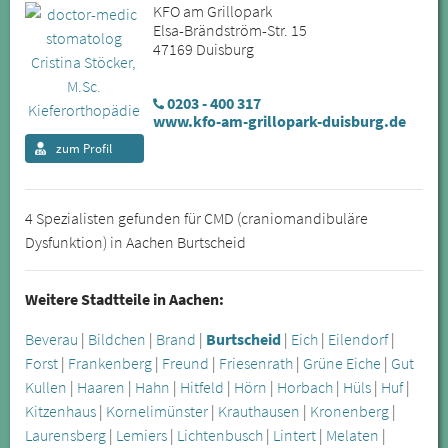
KFO am Grillopark
Elsa-Brändström-Str. 15
47169 Duisburg
0203 - 400 317
www.kfo-am-grillopark-duisburg.de
zum Profil
4 Spezialisten gefunden für CMD (craniomandibuläre
Dysfunktion) in Aachen Burtscheid
Weitere Stadtteile in Aachen:
Beverau
|
Bildchen
|
Brand
|
Burtscheid
|
Eich
|
Eilendorf
|
Forst
|
Frankenberg
|
Freund
|
Friesenrath
|
Grüne Eiche
|
Gut
Kullen
|
Haaren
|
Hahn
|
Hitfeld
|
Hörn
|
Horbach
|
Hüls
|
Huf
|
Kitzenhaus
|
Kornelimünster
|
Krauthausen
|
Kronenberg
|
Laurensberg
|
Lemiers
|
Lichtenbusch
|
Lintert
|
Melaten
|