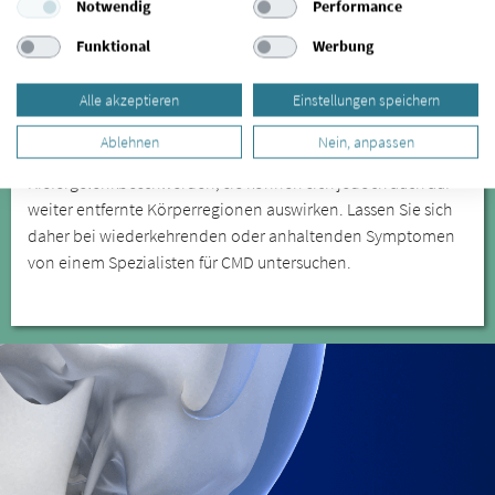
unter anderem Kieferknacken und Zähneknirschen, die Sie in
Notwendig
Performance
Aachen Burtscheid behandeln lassen können. Besonders das
Funktional
Werbung
nächtliche Zähneknirschen führt zu Verspannungen und zu
Zahnabrieb. Eine weitere Folge des Zähneknirschens
Alle akzeptieren
Einstellungen speichern
können freiliegende Zahnhälse sein.
Ablehnen
Nein, anpassen
Kieferfehlstellungen sind die Ursache für
Kiefergelenkbeschwerden, sie können sich jedoch auch auf
weiter entfernte Körperregionen auswirken. Lassen Sie sich
daher bei wiederkehrenden oder anhaltenden Symptomen
von einem Spezialisten für CMD untersuchen.