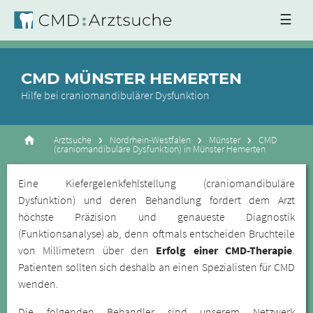
☰
CMD MÜNSTER HEMERTEN
Hilfe bei craniomandibulärer Dysfunktion
Arztsuche
Nordrhein-Westfalen
Münster
CMD
(craniomandibuläre Dysfunktion) in Münster Hemerten
Eine Kiefergelenkfehlstellung (craniomandibuläre
Dysfunktion) und deren Behandlung fordert dem Arzt
höchste Präzision und genaueste Diagnostik
(Funktionsanalyse) ab, denn oftmals entscheiden Bruchteile
von Millimetern über den
Erfolg einer CMD-Therapie
.
Patienten sollten sich deshalb an einen Spezialisten für CMD
wenden.
Die folgenden Behandler sind unserem Netzwerk