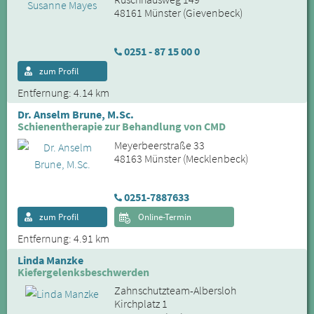
48161 Münster (Gievenbeck)
0251 - 87 15 00 0
zum Profil
Entfernung: 4.14 km
Dr. Anselm Brune, M.Sc.
Schienentherapie zur Behandlung von CMD
Meyerbeerstraße 33
48163 Münster (Mecklenbeck)
0251-7887633
zum Profil
Online-Termin
Entfernung: 4.91 km
Linda Manzke
Kiefergelenksbeschwerden
Zahnschutzteam-Albersloh
Kirchplatz 1