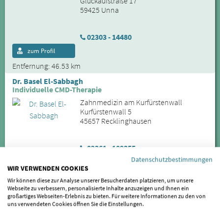
Glückaufstraße 17
59425 Unna
02303 - 14480
zum Profil
Entfernung: 46.53 km
Dr. Basel El-Sabbagh
Individuelle CMD-Therapie
Zahnmedizin am Kurfürstenwall
Kurfürstenwall 5
45657 Recklinghausen
02361 - 109355
Datenschutzbestimmungen
zum Profil
WIR VERWENDEN COOKIES
Entfernung: 48.25 km
Wir können diese zur Analyse unserer Besucherdaten platzieren, um unsere
Webseite zu verbessern, personalisierte Inhalte anzuzeigen und Ihnen ein
Dr. Axel von der Brüggen, M.Sc. Kieferorthopädie
großartiges Webseiten-Erlebnis zu bieten. Für weitere Informationen zu den von
Kieferorthopädie am Grillopark - Ihre Praxis für CMD
uns verwendeten Cookies öffnen Sie die Einstellungen.
KFO-Stadtlohn