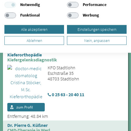
Eschstraße 35
Notwendig
Performance
48703 Stadtlohn
Funktional
Werbung
0 25 63 - 20 40 11
Alle akzeptieren
Einstellungen speichern
zum Profil
Entfernung: 48.84 km
Ablehnen
Nein, anpassen
doctor-medic stomatolog Cristina Stöcker, M.Sc.
Kieferorthopädie
Kiefergelenksdiagnostik
KFO Stadtlohn
Eschstraße 35
48703 Stadtlohn
0 25 63 - 20 40 11
zum Profil
Entfernung: 48.84 km
Dr. Pierre G. Küßner
CMD-Therapie in Werl