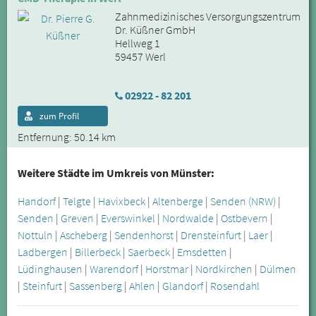
Zahnmedizinisches Versorgungszentrum
Dr. Küßner GmbH
Hellweg 1
59457 Werl
02922 - 82 201
zum Profil
Entfernung: 50.14 km
Weitere Städte im Umkreis von Münster:
Handorf
|
Telgte
|
Havixbeck
|
Altenberge
|
Senden (NRW)
|
Senden
|
Greven
|
Everswinkel
|
Nordwalde
|
Ostbevern
|
Nottuln
|
Ascheberg
|
Sendenhorst
|
Drensteinfurt
|
Laer
|
Ladbergen
|
Billerbeck
|
Saerbeck
|
Emsdetten
|
Lüdinghausen
|
Warendorf
|
Horstmar
|
Nordkirchen
|
Dülmen
|
Steinfurt
|
Sassenberg
|
Ahlen
|
Glandorf
|
Rosendahl