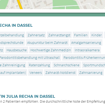
ECHA IN DASSEL
rzelbehandlung
Zahnersatz
Zahnarztangst
Familien
Kinder
dsprechstunde
Akupunktur beim Zahnarzt
Amalgamsanierung
tz
Hausbesuche
Hochwertige Zahnmedizin
Intraoralkamera
Parodontitisbehandlung mit Ultraschall
Parodontitis-Früherkennu
le Zahnreinigung
Ratenzahlung
Schnarchschiene
Sportmundsch
 auf Implantaten)
Veneers
Zahnarzt-Notdienst
Zahnsanierung
N JULIA RECHA IN DASSEL
von 2 Patienten empfohlen. Die durchschnittliche Note der Empfehlung(