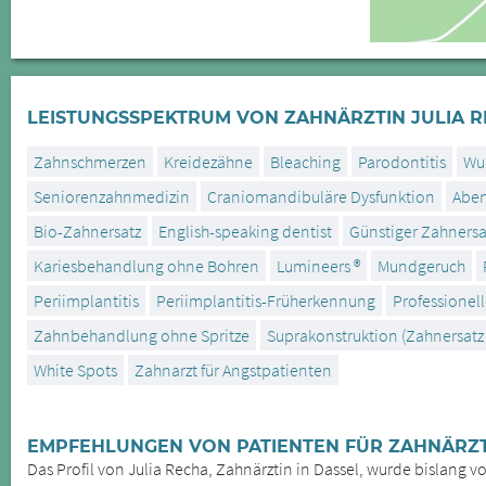
LEISTUNGSSPEKTRUM VON ZAHNÄRZTIN JULIA R
Zahnschmerzen
Kreidezähne
Bleaching
Parodontitis
Wu
Seniorenzahnmedizin
Craniomandibuläre Dysfunktion
Aben
Bio-Zahnersatz
English-speaking dentist
Günstiger Zahnersa
Kariesbehandlung ohne Bohren
Lumineers ®
Mundgeruch
Periimplantitis
Periimplantitis-Früherkennung
Professionel
Zahnbehandlung ohne Spritze
Suprakonstruktion (Zahnersatz
White Spots
Zahnarzt für Angstpatienten
EMPFEHLUNGEN VON PATIENTEN FÜR ZAHNÄRZTI
Das Profil von Julia Recha, Zahnärztin in Dassel, wurde bislang 