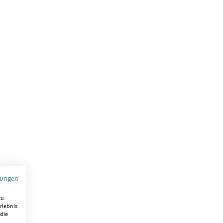
mungen
zu
rlebnis
 die