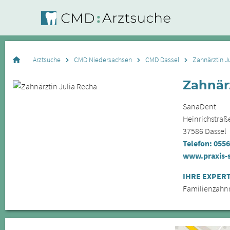
Arztsuche
CMD Niedersachsen
CMD Dassel
Zahnärztin J
Zahnärz
SanaDent
Heinrichstraß
37586
Dassel
Telefon:
0556
www.praxis-
IHRE EXPERT
Familienzahn