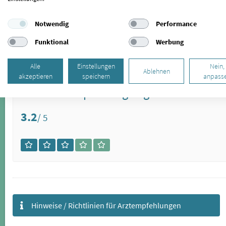
einem Spezialisten überweisen. Endlich geht es mir
besser!
Notwendig
Performance
Empfehlung vom 25.06.2022 (Patient/in aus Northeim)
Funktional
Werbung
Alle
Einstellungen
Nein,
Ablehnen
akzeptieren
speichern
anpass
Schnelle Empfehlung abgeben?
3.2
/ 5
Hinweise / Richtlinien für Arztempfehlungen