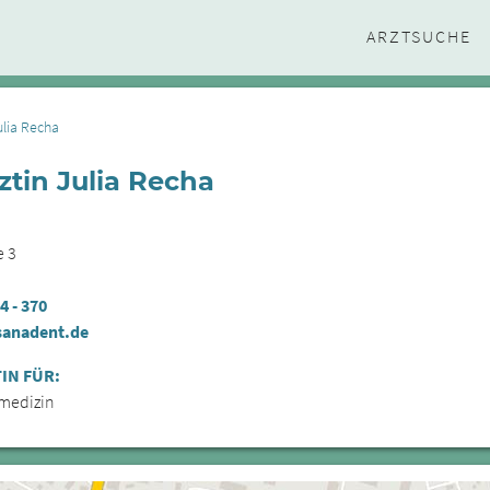
ARZTSUCHE
ulia Recha
tin Julia Recha
e 3
4 - 370
sanadent.de
IN FÜR:
medizin