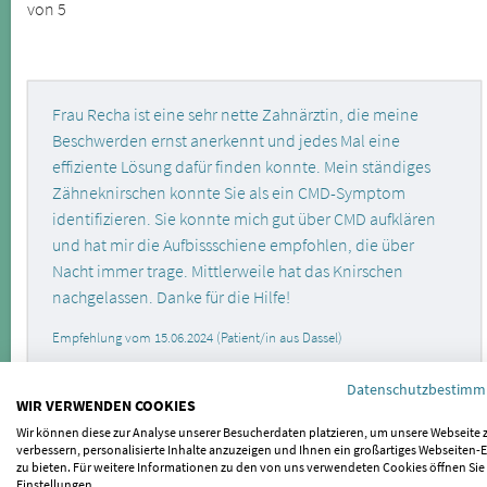
von 5
Frau Recha ist eine sehr nette Zahnärztin, die meine
Beschwerden ernst anerkennt und jedes Mal eine
effiziente Lösung dafür finden konnte. Mein ständiges
Zähneknirschen konnte Sie als ein CMD-Symptom
identifizieren. Sie konnte mich gut über CMD aufklären
und hat mir die Aufbissschiene empfohlen, die über
Nacht immer trage. Mittlerweile hat das Knirschen
nachgelassen. Danke für die Hilfe!
Empfehlung vom 15.06.2024 (Patient/in aus Dassel)
Datenschutzbestim
WIR VERWENDEN COOKIES
Wir können diese zur Analyse unserer Besucherdaten platzieren, um unsere Webseite 
Sehr professionelle Hilfe! Ich hatte Beschwerden mit
verbessern, personalisierte Inhalte anzuzeigen und Ihnen ein großartiges Webseiten-E
nächtlichem Kieferknacken und sie konnte mich an
zu bieten. Für weitere Informationen zu den von uns verwendeten Cookies öffnen Sie
Einstellungen.