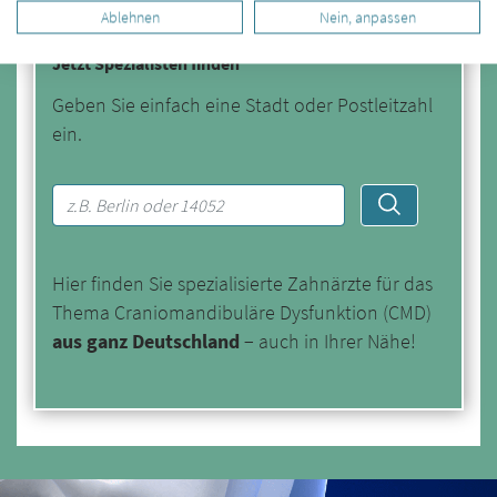
Ablehnen
Nein, anpassen
Jetzt Spezialisten finden
Geben Sie einfach eine Stadt oder Postleitzahl
ein.
Hier finden Sie spezialisierte Zahnärzte für das
Thema Craniomandibuläre Dysfunktion (CMD)
aus ganz Deutschland
− auch in Ihrer Nähe!