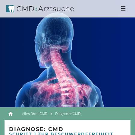
☰
Alles über CMD
Diagnose: CMD
DIAGNOSE: CMD
SCHRITT 1 ZUR BESCHWERDEFREIHEIT