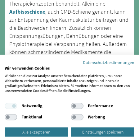
Therapiekonzepten behandelt. Allein eine
Aufbissschiene
, auch CMD-Schiene genannt, kann
zur Entspannung der Kaumuskulatur beitragen und
die Beschwerden lindern. Zusätzlich können
Entspannungsübungen, Dehnübungen oder eine
Physiotherapie bei Verspannung helfen. Außerdem
können schmerzlindernde Medikamente die
Schmerzen reduzieren.
Datenschutzbestimmungen
Wir verwenden Cookies
Wir können diese zur Analyse unserer Besucherdaten platzieren, um unsere
Webseite zu verbessern, personalisierte Inhalte anzuzeigen und Ihnen ein
großartiges Webseiten-Erlebnis zu bieten. Für weitere Informationen zu den von
0.0 von 5 Sternen. 0 Bewertung(en).
uns verwendeten Cookies öffnen Sie die Einstellungen.
Zum Bewerten bitte auf den gewünschten Stern drücken.
Notwendig
Performance
Funktional
Werbung
Zuletzt aktualisiert am: 23.08.2023
Alle akzeptieren
Einstellungen speichern