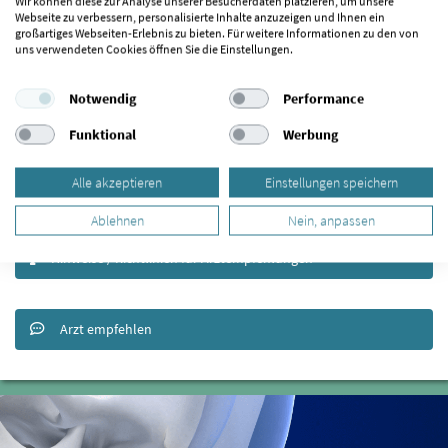
Wir können diese zur Analyse unserer Besucherdaten platzieren, um unsere
Webseite zu verbessern, personalisierte Inhalte anzuzeigen und Ihnen ein
Schnelle Empfehlung abgeben?
großartiges Webseiten-Erlebnis zu bieten. Für weitere Informationen zu den von
uns verwendeten Cookies öffnen Sie die Einstellungen.
2.8
/ 5
Notwendig
Performance
Funktional
Werbung
Alle akzeptieren
Einstellungen speichern
Ablehnen
Nein, anpassen
Hinweise / Richtlinien für Arztempfehlungen
Arzt empfehlen