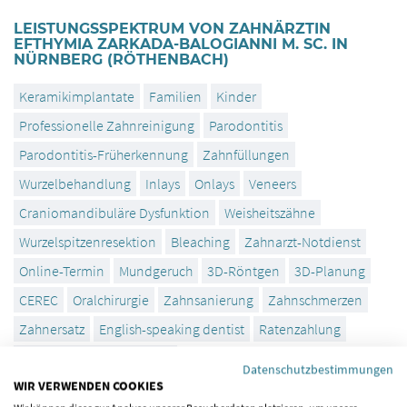
LEISTUNGSSPEKTRUM VON ZAHNÄRZTIN
EFTHYMIA ZARKADA-BALOGIANNI M. SC. IN
NÜRNBERG (RÖTHENBACH)
Keramikimplantate
Familien
Kinder
Professionelle Zahnreinigung
Parodontitis
Parodontitis-Früherkennung
Zahnfüllungen
Wurzelbehandlung
Inlays
Onlays
Veneers
Craniomandibuläre Dysfunktion
Weisheitszähne
Wurzelspitzenresektion
Bleaching
Zahnarzt-Notdienst
Online-Termin
Mundgeruch
3D-Röntgen
3D-Planung
CEREC
Oralchirurgie
Zahnsanierung
Zahnschmerzen
Zahnersatz
English-speaking dentist
Ratenzahlung
Weisheitszähne entfernen
Datenschutzbestimmungen
WIR VERWENDEN COOKIES