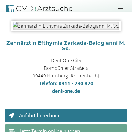
☰
Zahnärztin Efthymia Zarkada-Balogianni M.
Sc.
Dent One City
Dombühler Straße 8
90449
Nürnberg (Röthenbach)
Telefon:
0911 - 230 820
dent-one.de
Anfahrt berechnen
Jetzt Termin online buchen