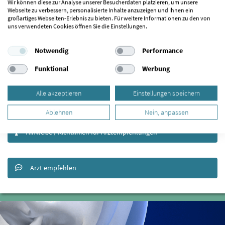
Wir können diese zur Analyse unserer Besucherdaten platzieren, um unsere
Webseite zu verbessern, personalisierte Inhalte anzuzeigen und Ihnen ein
Schnelle Empfehlung abgeben?
großartiges Webseiten-Erlebnis zu bieten. Für weitere Informationen zu den von
uns verwendeten Cookies öffnen Sie die Einstellungen.
5
/ 5
Notwendig
Performance
Funktional
Werbung
Alle akzeptieren
Einstellungen speichern
Ablehnen
Nein, anpassen
Hinweise / Richtlinien für Arztempfehlungen
Arzt empfehlen