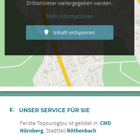
Drittanbieter weitergegeben werden.
Mehr Informationen
Inhalt entsperren
UNSER SERVICE FÜR SIE
Feriste Topouroglou ist gelistet in:
CMD
Nürnberg
, Stadtteil
Röthenbach