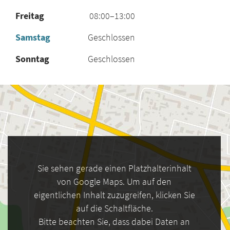
Freitag
08:00–13:00
Samstag
Geschlossen
Sonntag
Geschlossen
Sie sehen gerade einen Platzhalterinhalt
von Google Maps. Um auf den
eigentlichen Inhalt zuzugreifen, klicken Sie
auf die Schaltfläche.
Bitte beachten Sie, dass dabei Daten an