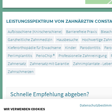
LEISTUNGSSPEKTRUM VON ZAHNÄRZTIN CONSTA
Aufbissschiene (Knirscherschiene)
Barrierefreie Praxis
Bleach
Ganzheitliche Zahnmedizin
Hausbesuche
Hochwertige Zah
Kieferorthopädie für Erwachsene
Kinder
Parodontitis
Paro
Periimplantitis
PerioChip ®
Professionelle Zahnreinigung
Zahnersatz
Zahnersatz mit Garantie
Zahnimplantate - Lebe
Zahnschmerzen
Schnelle Empfehlung abgeben?
Datenschutzbestim
WIR VERWENDEN COOKIES