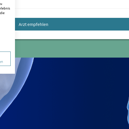
zu
rlebnis
 die
Arzt empfehlen
en