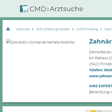
Arztsuche
CMD Schleswig-Holstein
CMD Pinneberg
Zahn
Zahnär
Zahnarztpraxi
Am Rathaus 1
25421
Pinneb
Telefon:
0410
www.zahnam
IHRE EXPERT
Behandlung 