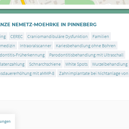
NZE NEMETZ-MOEHRKE IN PINNEBERG
ing
CEREC
Craniomandibuläre Dysfunktion
Familien
nmedizin
Intraoralscanner
Kariesbehandlung ohne Bohren
dontitis-Früherkennung
Parodontitisbehandlung mit Ultraschall
Ratenzahlung
Schnarchschiene
White Spots
Wurzelbehandlung
nsdauererhöhung mit aMMP-8
Zahnimplantate bei Nichtanlage vo
mungen