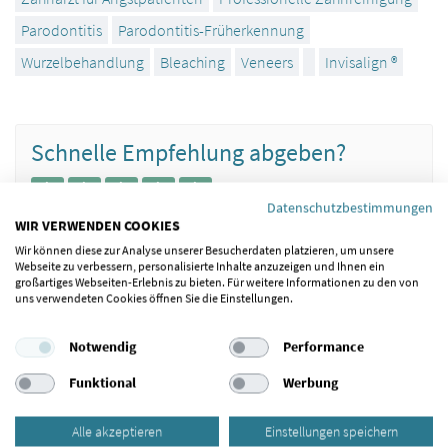
Parodontitis
Parodontitis-Früherkennung
Wurzelbehandlung
Bleaching
Veneers
Invisalign ®
Schnelle Empfehlung abgeben?
Datenschutzbestimmungen
WIR VERWENDEN COOKIES
Wir können diese zur Analyse unserer Besucherdaten platzieren, um unsere
Webseite zu verbessern, personalisierte Inhalte anzuzeigen und Ihnen ein
großartiges Webseiten-Erlebnis zu bieten. Für weitere Informationen zu den von
uns verwendeten Cookies öffnen Sie die Einstellungen.
Hinweise / Richtlinien für Arztempfehlungen
Notwendig
Performance
Arzt empfehlen
Funktional
Werbung
Alle akzeptieren
Einstellungen speichern