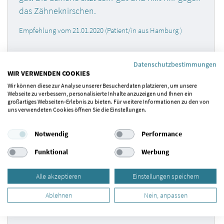
das Zähneknirschen.
Empfehlung vom 21.01.2020 (Patient/in aus Hamburg )
Datenschutzbestimmungen
WIR VERWENDEN COOKIES
Meine CMD hat Dr. Wittgreve wirklich gut
Wir können diese zur Analyse unserer Besucherdaten platzieren, um unsere
behandelt. Meine Rücken- und Kopfschmerzen
Webseite zu verbessern, personalisierte Inhalte anzuzeigen und Ihnen ein
großartiges Webseiten-Erlebnis zu bieten. Für weitere Informationen zu den von
sind schon deutlich seltener geworden und ich
uns verwendeten Cookies öffnen Sie die Einstellungen.
bin Dr. Wittgreve sehr dankbar!
Notwendig
Performance
Empfehlung vom 19.07.2019 (Patient/in aus Hamburg)
Funktional
Werbung
Alle akzeptieren
Einstellungen speichern
Meine CMD-Erkrankung ist erfolgreich geheilt, ich
Ablehnen
Nein, anpassen
habe nun keine Symptome mehr. Dafür bin ich
Dr. Wittgreve sehr dankbar.