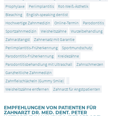
Prophylaxe
Periimplantitis
Rot-Weiß-Ästhetik
Bleaching
English-speaking dentist
Hochwertige Zahnmedizin
Online-Termin
Parodontitis
Sportzahnmedizin
Weisheitszähne
Wurzelbehandlung
Zahnarztangst
Zahnersatz mit Garantie
Periimplantitis-Früherkennung
Sportmundschutz
Parodontitis-Früherkennung
Kreidezähne
Parodontitisbehandlung mit Ultraschall
Zahnschmerzen
Ganzheitliche Zahnmedizin
Zahnfleischlächeln (Gummy Smile)
Weisheitszähne entfernen
Zahnarzt für Angstpatienten
EMPFEHLUNGEN VON PATIENTEN FÜR
ZAHNARZT DR. MED. DENT. PETER