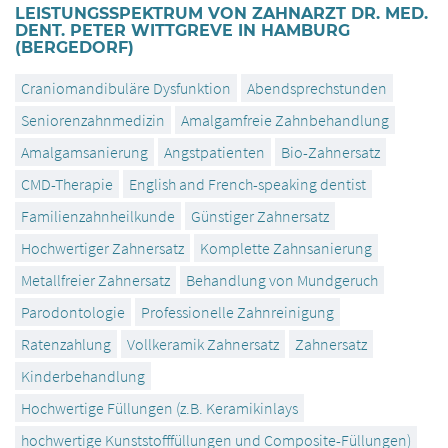
LEISTUNGSSPEKTRUM VON ZAHNARZT DR. MED.
DENT. PETER WITTGREVE IN HAMBURG
(BERGEDORF)
Craniomandibuläre Dysfunktion
Abendsprechstunden
Seniorenzahnmedizin
Amalgamfreie Zahnbehandlung
Amalgamsanierung
Angstpatienten
Bio-Zahnersatz
CMD-Therapie
English and French-speaking dentist
Familienzahnheilkunde
Günstiger Zahnersatz
Hochwertiger Zahnersatz
Komplette Zahnsanierung
Metallfreier Zahnersatz
Behandlung von Mundgeruch
Parodontologie
Professionelle Zahnreinigung
Ratenzahlung
Vollkeramik Zahnersatz
Zahnersatz
Kinderbehandlung
Hochwertige Füllungen (z.B. Keramikinlays
hochwertige Kunststofffüllungen und Composite-Füllungen)