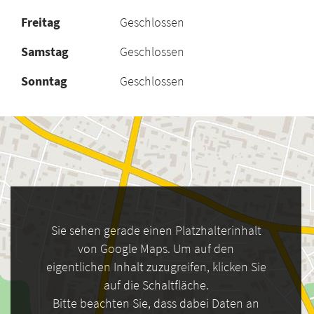
Freitag
Geschlossen
Samstag
Geschlossen
Sonntag
Geschlossen
Sie sehen gerade einen Platzhalterinhalt
von Google Maps. Um auf den
eigentlichen Inhalt zuzugreifen, klicken Sie
auf die Schaltfläche.
Bitte beachten Sie, dass dabei Daten an