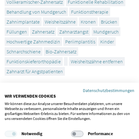
Vollkeramischer-Zahnersatz
Funktionelle Rehabilitation
Behandlung von Mundgeruch
Funktionstherapie
Zahnimplantate
Weisheitszähne
Kronen
Brücken
Füllungen
Zahnersatz
Zahnarztangst
Mundgeruch
Hochwertige Zahnmedizin
Periimplantitis
Kinder
Schnarchschiene
Bio-Zahnersatz
Funktionskieferorthopädie
Weisheitszähne entfernen
Zahnarzt für Angstpatienten
Datenschutzbestimmungen
WIR VERWENDEN COOKIES
Schnelle Empfehlung abgeben?
Wir können diese zur Analyse unserer Besucherdaten platzieren, um unsere
Webseite zu verbessern, personalisierte Inhalte anzuzeigen und Ihnen ein
großartiges Webseiten-Erlebnis zu bieten. Für weitere Informationen zu den von
uns verwendeten Cookies öffnen Sie die Einstellungen.
Notwendig
Performance