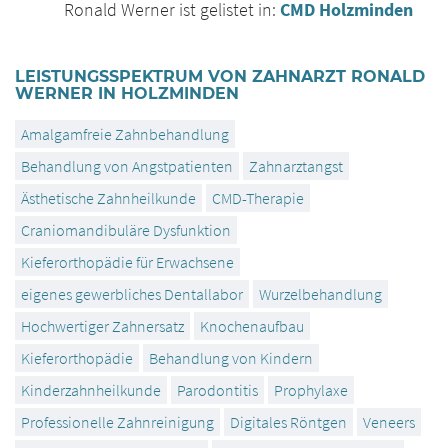
Ronald Werner ist gelistet in:
CMD Holzminden
LEISTUNGSSPEKTRUM VON ZAHNARZT RONALD
WERNER IN HOLZMINDEN
Amalgamfreie Zahnbehandlung
Behandlung von Angstpatienten
Zahnarztangst
Ästhetische Zahnheilkunde
CMD-Therapie
Craniomandibuläre Dysfunktion
Kieferorthopädie für Erwachsene
eigenes gewerbliches Dentallabor
Wurzelbehandlung
Hochwertiger Zahnersatz
Knochenaufbau
Kieferorthopädie
Behandlung von Kindern
Kinderzahnheilkunde
Parodontitis
Prophylaxe
Professionelle Zahnreinigung
Digitales Röntgen
Veneers