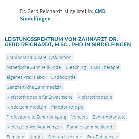
Dr. Gerd Reichardt ist gelistet in:
CMD
Sindelfingen
LEISTUNGSSPEKTRUM VON ZAHNARZT DR.
GERD REICHARDT, M.SC., PHD IN SINDELFINGEN
Craniomandibuläre Dysfunktion
Ästhetische Zahnheilkunde
Bleaching
CMD-Therapie
eigenes Praxislabor
Endodontie
Ganzheitliche Zahnmedizin
Kieferorthopädie für Erwachsene
Kieferorthopädie
Kinderzahnmedizin
Parodontologie
Professionelle Zahnreinigung
Veneers
Zahnimplantate
Kiefergelenkserkrankungen
Familienzahnheilkunde
Familien
Kinder
Schnarchschiene
Bio-Zahnersatz