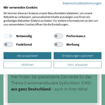
Zuletzt aktualisiert am: 23.08.2023
Datenschutzbestimmungen
Wir verwenden Cookies
Wir können diese zur Analyse unserer Besucherdaten platzieren, um unsere
Webseite zu verbessern, personalisierte Inhalte anzuzeigen und Ihnen ein
großartiges Webseiten-Erlebnis zu bieten. Für weitere Informationen zu den von
uns verwendeten Cookies öffnen Sie die Einstellungen.
Jetzt Spezialisten finden
Notwendig
Performance
Geben Sie einfach eine Stadt oder Postleitzahl
Funktional
Werbung
ein.
Alle akzeptieren
Einstellungen speichern
Ablehnen
Nein, anpassen
Hier finden Sie spezialisierte Zahnärzte für das
Thema Craniomandibuläre Dysfunktion (CMD)
aus ganz Deutschland
− auch in Ihrer Nähe!