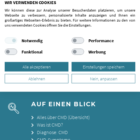
WIR VERWENDEN COOKIES
Wir können diese zur Analyse unserer Besucherdaten platzieren, um unsere
Webseite zu verbessern, personalisierte Inhalte anzuzeigen und Ihnen ein
großartiges Webseiten-Erlebnis zu bieten. Für weitere Informationen zu den von
uns verwendeten Cookies öffnen Sie die Einstellungen.
Notwendig
Performance
Funktional
Werbung
Alle akzeptieren
Einstellungen speichern
Ablehnen
Nein, anpassen
Wenn der Biss nicht stimmt
AUF EINEN BLICK
Alles über CMD (Übersicht)
Was ist CMD?
Diagnose: CMD
CMD-Symptome