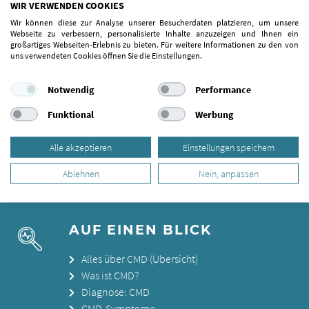
WIR VERWENDEN COOKIES
Wir können diese zur Analyse unserer Besucherdaten platzieren, um unsere
Webseite zu verbessern, personalisierte Inhalte anzuzeigen und Ihnen ein
großartiges Webseiten-Erlebnis zu bieten. Für weitere Informationen zu den von
uns verwendeten Cookies öffnen Sie die Einstellungen.
Notwendig
Performance
Funktional
Werbung
Alle akzeptieren
Einstellungen speichern
Ablehnen
Nein, anpassen
Wenn der Biss nicht stimmt
AUF EINEN BLICK
Alles über CMD (Übersicht)
Was ist CMD?
Diagnose: CMD
CMD-Symptome