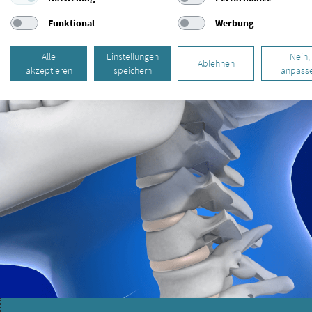
Funktional
Werbung
Alle
Einstellungen
Nein,
Ablehnen
akzeptieren
speichern
anpass