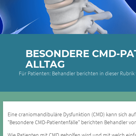
BESONDERE CMD-PAT
ALLTAG
Für Patienten: Behandler berichten in dieser Rubri
Eine craniomandibuläre Dysfunktion (CMD) kann sich auf
"Besondere CMD-Patientenfälle" berichten Behandler von 
Wie Patienten mit CMD geholfen wird und mit welch ein