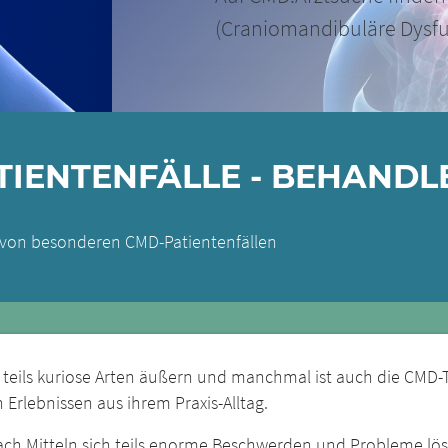
Zur Arztsuche
IENTENFÄLLE - BEHANDL
k von besonderen CMD-Patientenfällen
 teils kuriose Arten äußern und manchmal ist auch die CMD-
Erlebnissen aus ihrem Praxis-Alltag.
fach Mitteln sich teils enorme Beschwerden und Probleme lö