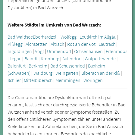
1 Spezialisten gefunden für CMD (craniomandibuläre
Dysfunktion) in Bad Wurzach
Weitere Städte im Umkreis von Bad Wurzach:
Bad Waldsee
Eberhardzell
|
Wolfegg
|
Leutkirch im Allgäu
|
Kißlegg
|
Aichstetten
|
Aitrach
|
Rot an der Rot
|
Lautrach
|
Ingoldingen
|
Vogt
|
Ummendorf
|
Ochsenhausen
|
Erlenmoos
|
Legau
|
Baindt
|
Kronburg
|
Aulendorf
|
Wolpertswende
|
Baienfurt
|
Berkheim
|
Bad Schussenried
|
Buxheim
(Schwaben)
|
Waldburg
|
Weingarten
|
Biberach an der Riß
|
Schlier
|
Mittelbiberach
|
Memmingen
|
Woringen
Die Craniomandibuläre Dysfunktion wird oft erst spät
erkannt, lässt sich aber durch spezialisierte Behandler in Bad
Wurzach anhand verschiedener Symptome feststellen. Zu
den offensichtlicheren Symptomen zählen unter anderem
Kieferknacken und Zähneknirschen, die Sie in Bad Wurzach
behandeln lassen können. Besonders das nächtliche