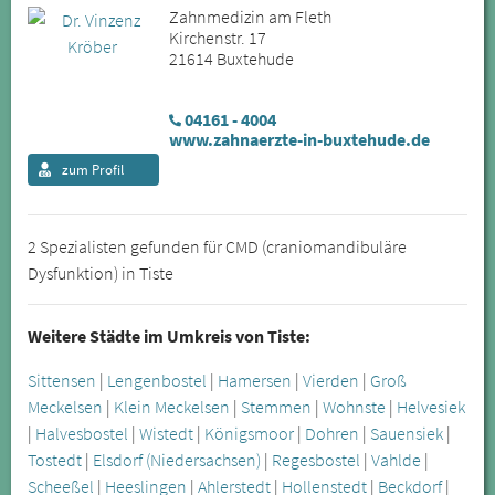
Zahnmedizin am Fleth
Kirchenstr. 17
21614 Buxtehude
04161 - 4004
www.zahnaerzte-in-buxtehude.de
zum Profil
2 Spezialisten gefunden für CMD (craniomandibuläre
Dysfunktion) in Tiste
Weitere Städte im Umkreis von Tiste:
Sittensen
|
Lengenbostel
|
Hamersen
|
Vierden
|
Groß
Meckelsen
|
Klein Meckelsen
|
Stemmen
|
Wohnste
|
Helvesiek
|
Halvesbostel
|
Wistedt
|
Königsmoor
|
Dohren
|
Sauensiek
|
Tostedt
|
Elsdorf (Niedersachsen)
|
Regesbostel
|
Vahlde
|
Scheeßel
|
Heeslingen
|
Ahlerstedt
|
Hollenstedt
|
Beckdorf
|