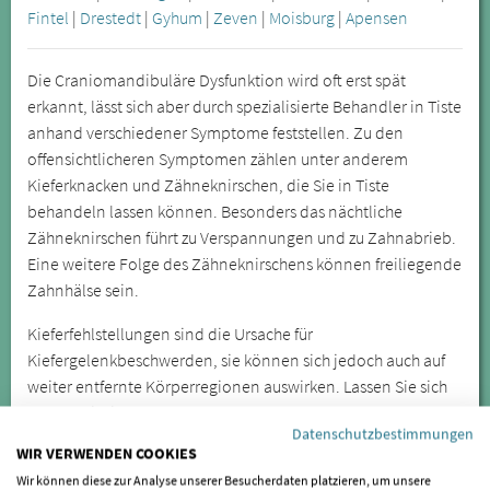
Fintel
|
Drestedt
|
Gyhum
|
Zeven
|
Moisburg
|
Apensen
Die Craniomandibuläre Dysfunktion wird oft erst spät
erkannt, lässt sich aber durch spezialisierte Behandler in Tiste
anhand verschiedener Symptome feststellen. Zu den
offensichtlicheren Symptomen zählen unter anderem
Kieferknacken und Zähneknirschen, die Sie in Tiste
behandeln lassen können. Besonders das nächtliche
Zähneknirschen führt zu Verspannungen und zu Zahnabrieb.
Eine weitere Folge des Zähneknirschens können freiliegende
Zahnhälse sein.
Kieferfehlstellungen sind die Ursache für
Kiefergelenkbeschwerden, sie können sich jedoch auch auf
weiter entfernte Körperregionen auswirken. Lassen Sie sich
daher bei wiederkehrenden oder anhaltenden Symptomen
Datenschutzbestimmungen
von einem Spezialisten für CMD untersuchen.
WIR VERWENDEN COOKIES
Wir können diese zur Analyse unserer Besucherdaten platzieren, um unsere