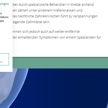
mungen
st sich aber durch spezialisierte Behandler in Wietze anhand
n Symptomen zählen unter anderem Kieferknacken und
zu
sonders das nächtliche Zähneknirschen führt zu Verspannungen
rlebnis
 die
en freiliegende Zahnhälse sein.
n, sie können sich jedoch auch auf weiter entfernte
hrenden oder anhaltenden Symptomen von einem Spezialisten für
en