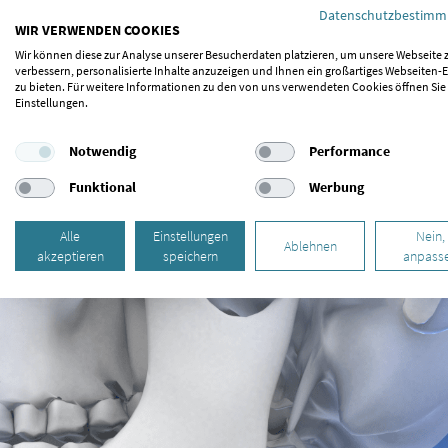
Datenschutzbestim
Die Craniomandibuläre Dysfunktion wird oft erst spät erkannt, läs
WIR VERWENDEN COOKIES
verschiedener Symptome feststellen. Zu den offensichtlichere
Wir können diese zur Analyse unserer Besucherdaten platzieren, um unsere Webseite 
Zähneknirschen, die Sie in Wietze behandeln lassen können. Be
verbessern, personalisierte Inhalte anzuzeigen und Ihnen ein großartiges Webseiten-E
zu bieten. Für weitere Informationen zu den von uns verwendeten Cookies öffnen Sie
und zu Zahnabrieb. Eine weitere Folge des Zähneknirschens könn
Einstellungen.
Kieferfehlstellungen sind die Ursache für Kiefergelenkbeschwerde
Notwendig
Performance
Körperregionen auswirken. Lassen Sie sich daher bei wiederke
CMD untersuchen.
Funktional
Werbung
Alle
Einstellungen
Nein,
Ablehnen
akzeptieren
speichern
anpass