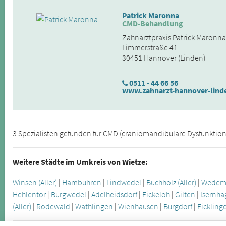
Patrick Maronna
CMD-Behandlung
Zahnarztpraxis Patrick Maronna
Limmerstraße 41
30451 Hannover (Linden)
0511 - 44 66 56
www.zahnarzt-hannover-lind
3 Spezialisten gefunden für CMD (craniomandibuläre Dysfunktion)
Weitere Städte im Umkreis von Wietze:
Winsen (Aller)
|
Hambühren
|
Lindwedel
|
Buchholz (Aller)
|
Wedem
Hehlentor
|
Burgwedel
|
Adelheidsdorf
|
Eickeloh
|
Gilten
|
Isernh
(Aller)
|
Rodewald
|
Wathlingen
|
Wienhausen
|
Burgdorf
|
Eickling