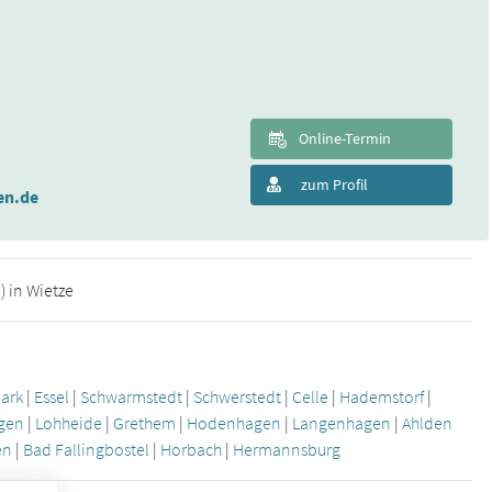
Online-Termin
zum Profil
en.de
 in Wietze
ark
|
Essel
|
Schwarmstedt
|
Schwerstedt
|
Celle
|
Hademstorf
|
agen
|
Lohheide
|
Grethem
|
Hodenhagen
|
Langenhagen
|
Ahlden
en
|
Bad Fallingbostel
|
Horbach
|
Hermannsburg