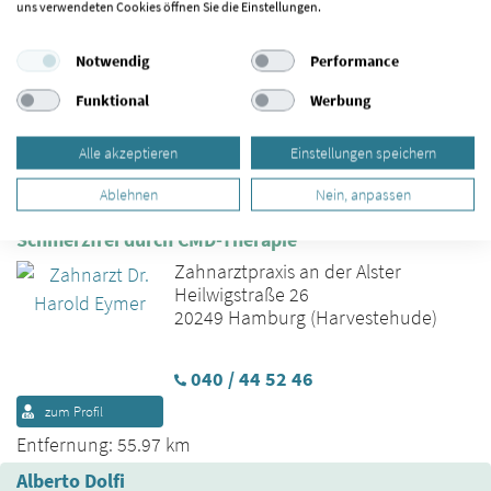
uns verwendeten Cookies öffnen Sie die Einstellungen.
Zahnheilkunde
Kieler Straße 55
25451 Quickborn
Notwendig
Performance
Funktional
Werbung
04106 - 2064
zum Profil
Online-Termin
Alle akzeptieren
Einstellungen speichern
Entfernung: 54.64 km
Ablehnen
Nein, anpassen
Dr. Harold Eymer
Schmerzfrei durch CMD-Therapie
Zahnarztpraxis an der Alster
Heilwigstraße 26
20249 Hamburg (Harvestehude)
040 / 44 52 46
zum Profil
Entfernung: 55.97 km
Alberto Dolfi