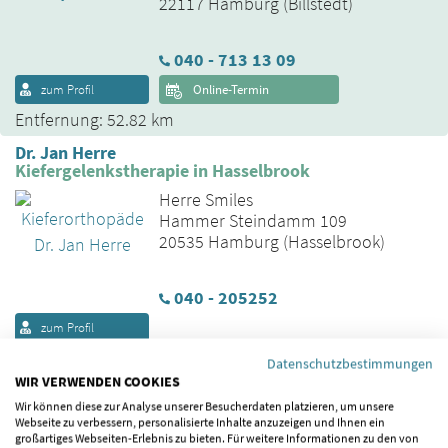
22117 Hamburg (Billstedt)
040 - 713 13 09
zum Profil
Online-Termin
Entfernung: 52.82 km
Dr. Jan Herre
Kiefergelenkstherapie in Hasselbrook
Herre Smiles
Hammer Steindamm 109
20535 Hamburg (Hasselbrook)
040 - 205252
zum Profil
Entfernung: 53.95 km
Datenschutzbestimmungen
WIR VERWENDEN COOKIES
Dr. Matthias Faber
CMD-Therapie auf der Kieler Straße
Wir können diese zur Analyse unserer Besucherdaten platzieren, um unsere
Webseite zu verbessern, personalisierte Inhalte anzuzeigen und Ihnen ein
Praxis für Implantologie und
großartiges Webseiten-Erlebnis zu bieten. Für weitere Informationen zu den von