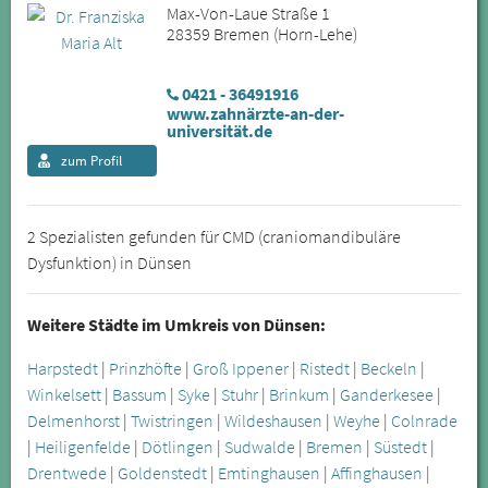
Max-Von-Laue Straße 1
28359 Bremen (Horn-Lehe)
0421 - 36491916
www.zahnärzte-an-der-
universität.de
zum Profil
2 Spezialisten gefunden für CMD (craniomandibuläre
Dysfunktion) in Dünsen
Weitere Städte im Umkreis von Dünsen:
Harpstedt
|
Prinzhöfte
|
Groß Ippener
|
Ristedt
|
Beckeln
|
Winkelsett
|
Bassum
|
Syke
|
Stuhr
|
Brinkum
|
Ganderkesee
|
Delmenhorst
|
Twistringen
|
Wildeshausen
|
Weyhe
|
Colnrade
|
Heiligenfelde
|
Dötlingen
|
Sudwalde
|
Bremen
|
Süstedt
|
Drentwede
|
Goldenstedt
|
Emtinghausen
|
Affinghausen
|