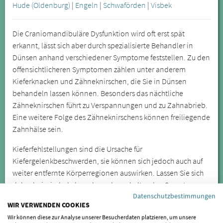
Hude (Oldenburg)
|
Engeln
|
Schwaförden
|
Visbek
Die Craniomandibuläre Dysfunktion wird oft erst spät
erkannt, lässt sich aber durch spezialisierte Behandler in
Dünsen anhand verschiedener Symptome feststellen. Zu den
offensichtlicheren Symptomen zählen unter anderem
Kieferknacken und Zähneknirschen, die Sie in Dünsen
behandeln lassen können. Besonders das nächtliche
Zähneknirschen führt zu Verspannungen und zu Zahnabrieb.
Eine weitere Folge des Zähneknirschens können freiliegende
Zahnhälse sein.
Kieferfehlstellungen sind die Ursache für
Kiefergelenkbeschwerden, sie können sich jedoch auch auf
weiter entfernte Körperregionen auswirken. Lassen Sie sich
daher bei wiederkehrenden oder anhaltenden Symptomen
Datenschutzbestimmungen
von einem Spezialisten für CMD untersuchen.
WIR VERWENDEN COOKIES
Wir können diese zur Analyse unserer Besucherdaten platzieren, um unsere