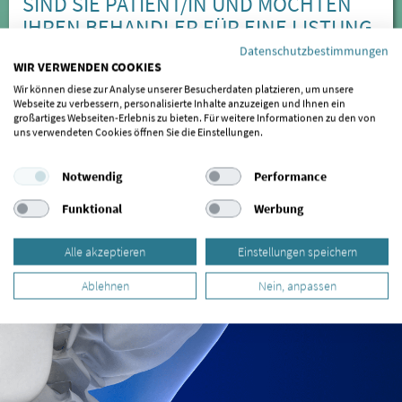
SIND SIE PATIENT/IN UND MÖCHTEN
IHREN BEHANDLER FÜR EINE LISTUNG
EMPFEHLEN?
Datenschutzbestimmungen
WIR VERWENDEN COOKIES
Sollte Ihr Behandler bisher nicht gelistet sein oder Sie einen
Wir können diese zur Analyse unserer Besucherdaten platzieren, um unsere
Webseite zu verbessern, personalisierte Inhalte anzuzeigen und Ihnen ein
Behandler kennen, der in unsere Liste aufgenommen
großartiges Webseiten-Erlebnis zu bieten. Für weitere Informationen zu den von
werden sollte, schreiben Sie uns bitte einfach
eine kurze
uns verwendeten Cookies öffnen Sie die Einstellungen.
Nachricht
. Wir kümmern uns dann gerne darum.
Notwendig
Performance
Funktional
Werbung
Alle akzeptieren
Einstellungen speichern
Ablehnen
Nein, anpassen