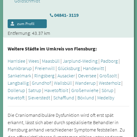
04841- 3119
zum Profil
Entfernung: 43.37 km
Weitere Städte im Umkreis von Flensburg:
Harrislee
|
Wees
|
Maasbüll
|
Jarplund-Weding
|
Padborg
|
Munkbrarup
|
Freienwill
|
Glücksburg
|
Handewitt
|
Sankelmark
|
Ringsberg
|
Ausacker
|
Oeversee
|
Großsolt
|
Langballig
|
Grundhof
|
Wallsbüll
|
Wanderup
|
Westerholz
|
Dollerup
|
Satrup
|
Havetoftloit
|
Großenwiehe
|
Sörup
|
Havetoft
|
Sieverstedt
|
Schafflund
|
Böxlund
|
Medelby
Die Craniomandibuläre Dysfunktion wird oft erst spät
erkannt, lässt sich aber durch spezialisierte Behandler in
Flensburg anhand verschiedener Symptome feststellen. Zu
den offensichtlicheren Symptomen zählen unter anderem