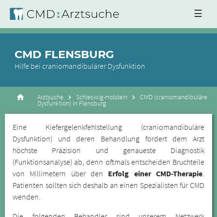
☰
CMD FLENSBURG
Hilfe bei craniomandibulärer Dysfunktion
Arztsuche
Schleswig-Holstein
CMD (craniomandibuläre
Dysfunktion) in Flensburg
Eine Kiefergelenkfehlstellung (craniomandibuläre
Dysfunktion) und deren Behandlung fordert dem Arzt
höchste Präzision und genaueste Diagnostik
(Funktionsanalyse) ab, denn oftmals entscheiden Bruchteile
von Millimetern über den
Erfolg einer CMD-Therapie
.
Patienten sollten sich deshalb an einen Spezialisten für CMD
wenden.
Die folgenden Behandler sind unserem Netzwerk