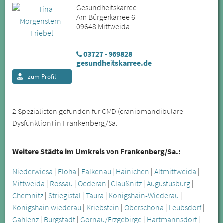
Gesundheitskarree
Am Bürgerkarree 6
09648 Mittweida
03727 - 969828
gesundheitskarree.de
zum Profil
2 Spezialisten gefunden für CMD (craniomandibuläre
Dysfunktion) in Frankenberg/Sa.
Weitere Städte im Umkreis von Frankenberg/Sa.:
Niederwiesa
|
Flöha
|
Falkenau
|
Hainichen
|
Altmittweida
|
Mittweida
|
Rossau
|
Oederan
|
Claußnitz
|
Augustusburg
|
Chemnitz
|
Striegistal
|
Taura
|
Königshain-Wiederau
|
Königshain wiederau
|
Kriebstein
|
Oberschöna
|
Leubsdorf
|
Gahlenz
|
Burgstädt
|
Gornau/Erzgebirge
|
Hartmannsdorf
|