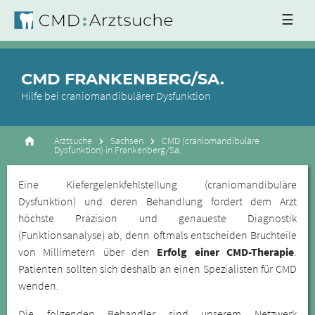
☰
CMD FRANKENBERG/SA.
Hilfe bei craniomandibulärer Dysfunktion
Arztsuche
Sachsen
CMD (craniomandibuläre
Dysfunktion) in Frankenberg/Sa.
Eine Kiefergelenkfehlstellung (craniomandibuläre
Dysfunktion) und deren Behandlung fordert dem Arzt
höchste Präzision und genaueste Diagnostik
(Funktionsanalyse) ab, denn oftmals entscheiden Bruchteile
von Millimetern über den
Erfolg einer CMD-Therapie
.
Patienten sollten sich deshalb an einen Spezialisten für CMD
wenden.
Die folgenden Behandler sind unserem Netzwerk