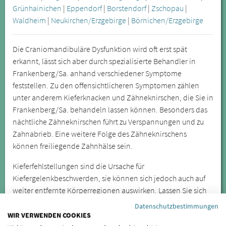
Grünhainichen
|
Eppendorf
|
Borstendorf
|
Zschopau
|
Waldheim
|
Neukirchen/Erzgebirge
|
Börnichen/Erzgebirge
Die Craniomandibuläre Dysfunktion wird oft erst spät
erkannt, lässt sich aber durch spezialisierte Behandler in
Frankenberg/Sa. anhand verschiedener Symptome
feststellen. Zu den offensichtlicheren Symptomen zählen
unter anderem Kieferknacken und Zähneknirschen, die Sie in
Frankenberg/Sa. behandeln lassen können. Besonders das
nächtliche Zähneknirschen führt zu Verspannungen und zu
Zahnabrieb. Eine weitere Folge des Zähneknirschens
können freiliegende Zahnhälse sein.
Kieferfehlstellungen sind die Ursache für
Kiefergelenkbeschwerden, sie können sich jedoch auch auf
weiter entfernte Körperregionen auswirken. Lassen Sie sich
daher bei wiederkehrenden oder anhaltenden Symptomen
Datenschutzbestimmungen
von einem Spezialisten für CMD untersuchen.
WIR VERWENDEN COOKIES