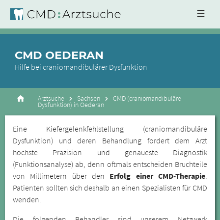
☰
CMD OEDERAN
Hilfe bei craniomandibulärer Dysfunktion
Arztsuche
Sachsen
CMD (craniomandibuläre
Dysfunktion) in Oederan
Eine Kiefergelenkfehlstellung (craniomandibuläre
Dysfunktion) und deren Behandlung fordert dem Arzt
höchste Präzision und genaueste Diagnostik
(Funktionsanalyse) ab, denn oftmals entscheiden Bruchteile
von Millimetern über den
Erfolg einer CMD-Therapie
.
Patienten sollten sich deshalb an einen Spezialisten für CMD
wenden.
Die folgenden Behandler sind unserem Netzwerk