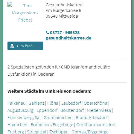
Gesundheitskarree
Am Bürgerkarree 6
09648 Mittweida
03727 - 969828
gesundheitskarree.de
zum Profil
2 Spezialisten gefunden für CMD (craniomandibuläre
Dysfunktion) in Oederan
Weitere Städte im Umkreis von Oederan:
Falkenau
|
Gahlenz
|
Flöha
|
Leubsdorf
|
Oberschöna
|
Augustusburg
|
Eppendorf
|
Borstendorf
|
Niederwiesa
|
Frankenberg/Sa.
|
Grünhainichen
|
Brand-Erbisdorf
|
Hainichen
|
Börnichen/Erzgebirge
|
Großhartmannsdorf
|
Freiberg
|
Striegistal
|
Zschopau
|
Gornau/Erzgebirge
|