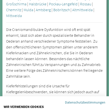
Großschirma
|
Halsbrücke
|
Pockau-Lengefeld
|
Rossau
|
Chemnitz
|
Mulda
|
Amtsberg
|
Bobritzsch
|
Altmittweida
|
Mittweida
Die Craniomandibuläre Dysfunktion wird oft erst spät
erkannt, lässt sich aber durch spezialisierte Behandler in
Oederan anhand verschiedener Symptome feststellen. Zu
den offensichtlicheren Symptomen zählen unter anderem
Kieferknacken und Zähneknirschen, die Sie in Oederan
behandeln lassen können. Besonders das nächtliche
Zähneknirschen führt zu Verspannungen und zu Zahnabrieb.
Eine weitere Folge des Zähneknirschens können freiliegende
Zahnhälse sein.
Kieferfehlstellungen sind die Ursache für
Kiefergelenkbeschwerden, sie können sich jedoch auch auf
weiter entfernte Körperregionen auswirken. Lassen Sie sich
Datenschutzbestimmungen
daher bei wiederkehrenden oder anhaltenden Symptomen
WIR VERWENDEN COOKIES