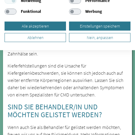
Notwendig
Performance
erkannt, lässt sich aber durch spezialisierte Behandler in
Halsbrücke anhand verschiedener Symptome feststellen. Zu
Funktional
Werbung
den offensichtlicheren Symptomen zählen unter anderem
Kieferknacken und Zähneknirschen, die Sie in Halsbrücke
Alle akzeptieren
Einstellungen speichern
behandeln lassen können. Besonders das nächtliche
Ablehnen
Nein, anpassen
Zähneknirschen führt zu Verspannungen und zu Zahnabrieb.
Eine weitere Folge des Zähneknirschens können freiliegende
Zahnhälse sein.
Kieferfehlstellungen sind die Ursache für
Kiefergelenkbeschwerden, sie können sich jedoch auch auf
weiter entfernte Körperregionen auswirken. Lassen Sie sich
daher bei wiederkehrenden oder anhaltenden Symptomen
von einem Spezialisten für CMD untersuchen.
SIND SIE BEHANDLER/IN UND
MÖCHTEN GELISTET WERDEN?
Wenn auch Sie als Behandler für gelistet werden möchten,
freuen wir uns auf Ihre Rückmeldung. Mehr Informationen