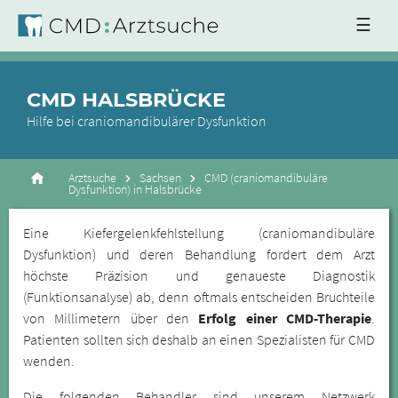
☰
CMD HALSBRÜCKE
Hilfe bei craniomandibulärer Dysfunktion
Arztsuche
Sachsen
CMD (craniomandibuläre
Dysfunktion) in Halsbrücke
Eine Kiefergelenkfehlstellung (craniomandibuläre
Dysfunktion) und deren Behandlung fordert dem Arzt
höchste Präzision und genaueste Diagnostik
(Funktionsanalyse) ab, denn oftmals entscheiden Bruchteile
von Millimetern über den
Erfolg einer CMD-Therapie
.
Patienten sollten sich deshalb an einen Spezialisten für CMD
wenden.
Die folgenden Behandler sind unserem Netzwerk