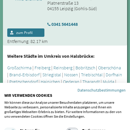
Platnerstraße 13
04155 Leipzig (Gohlis-Süd)
0341 5641448
zum Profil
Entfernung: 82.17 km
Weitere Städte im Umkreis von Halsbrücke:
Großschirma
|
Freiberg
|
Reinsberg
|
Bobritzsch
|
Oberschöna
|
Brand-Erbisdorf
|
Striegistal
|
Nossen
|
Triebischtal
|
Dorfhain
|
Pretzschendorf
|
Hainichen
|
Oederan
|
Tharandt
|
Mulda
|
Wilsdruff
|
Roßwein
|
Höckendorf
|
Gahlenz
|
Datenschutzbestimmungen
WIR VERWENDEN COOKIES
Großhartmannsdorf
|
Klipphausen
|
Eppendorf
|
Niederstriegis
|
Falkenau
|
Rossau
|
Leubsdorf
|
Frauenstein
Wir können diese zur Analyse unserer Besucherdaten platzieren, um unsere
Webseite zu verbessern, personalisierte Inhalte anzuzeigen und Ihnen ein
(Erzgebirge)
|
Freital
|
Frankenberg/Sa.
großartiges Webseiten-Erlebnis zu bieten. Für weitere Informationen zu den von
uns verwendeten Cookies öffnen Sie die Einstellungen.
Die Craniomandibuläre Dysfunktion wird oft erst spät