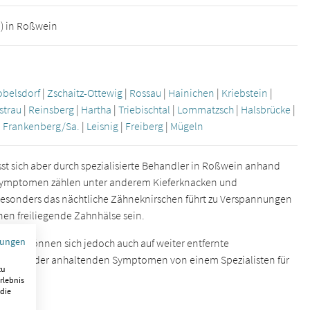
n) in Roßwein
obelsdorf
|
Zschaitz-Ottewig
|
Rossau
|
Hainichen
|
Kriebstein
|
strau
|
Reinsberg
|
Hartha
|
Triebischtal
|
Lommatzsch
|
Halsbrücke
|
|
Frankenberg/Sa.
|
Leisnig
|
Freiberg
|
Mügeln
sst sich aber durch spezialisierte Behandler in Roßwein anhand
n Symptomen zählen unter anderem Kieferknacken und
esonders das nächtliche Zähneknirschen führt zu Verspannungen
en freiliegende Zahnhälse sein.
mungen
n, sie können sich jedoch auch auf weiter entfernte
hrenden oder anhaltenden Symptomen von einem Spezialisten für
zu
rlebnis
 die