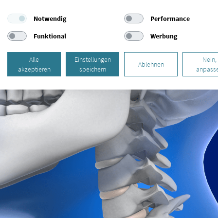
Notwendig
Performance
Funktional
Werbung
Alle
Einstellungen
Nein,
Ablehnen
akzeptieren
speichern
anpass