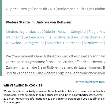
2 Spezialisten gefunden für CMD (craniomandibuläre Dysfunktio
Weitere Städte im Umkreis von Roßwein:
Niederstriegis
|
Mochau
|
Döbeln
|
Nossen
|
Striegistal
|
Ziegra-Kn
Waldheim
|
Leuben-Schleinitz
|
Großweitzschen
|
Großschirma
|
O
Mittweida
|
Geringswalde
|
Stauchitz
|
Oberschöna
|
Altmittweida
Die Craniomandibuläre Dysfunktion wird oft erst spät erkannt, lä
verschiedener Symptome feststellen. Zu den offensichtlichere
Zähneknirschen, die Sie in Roßwein behandeln lassen können. B
und zu Zahnabrieb. Eine weitere Folge des Zähneknirschens könn
Datenschutzbestim
Kieferfehlstellungen sind die Ursache für Kiefergelenkbeschwerde
WIR VERWENDEN COOKIES
Körperregionen auswirken. Lassen Sie sich daher bei wiederke
Wir können diese zur Analyse unserer Besucherdaten platzieren, um unsere Webseite 
CMD untersuchen.
verbessern, personalisierte Inhalte anzuzeigen und Ihnen ein großartiges Webseiten-E
zu bieten. Für weitere Informationen zu den von uns verwendeten Cookies öffnen Sie
Einstellungen.