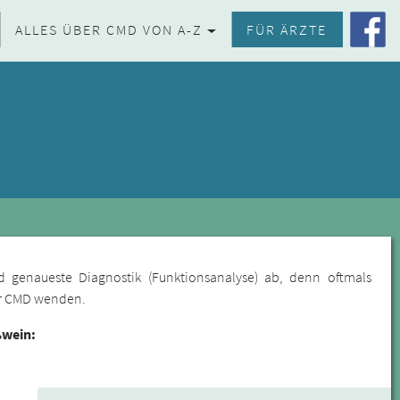
ALLES ÜBER CMD VON A-Z
FÜR ÄRZTE
d genaueste Diagnostik (Funktionsanalyse) ab, denn oftmals
für CMD wenden.
ßwein: