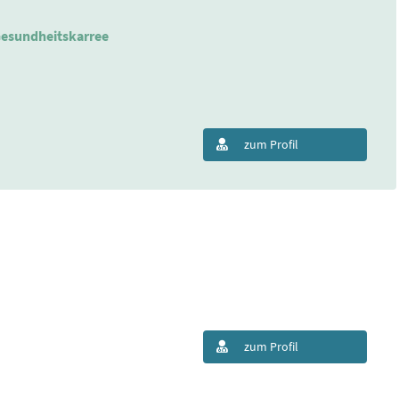
esundheitskarree
zum Profil
zum Profil