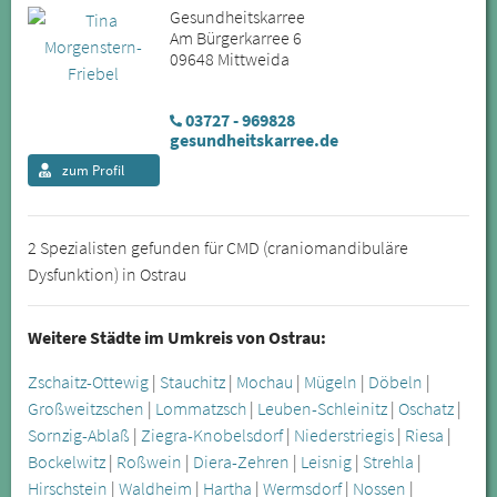
Gesundheitskarree
Am Bürgerkarree 6
09648 Mittweida
03727 - 969828
gesundheitskarree.de
zum Profil
2 Spezialisten gefunden für CMD (craniomandibuläre
Dysfunktion) in Ostrau
Weitere Städte im Umkreis von Ostrau:
Zschaitz-Ottewig
|
Stauchitz
|
Mochau
|
Mügeln
|
Döbeln
|
Großweitzschen
|
Lommatzsch
|
Leuben-Schleinitz
|
Oschatz
|
Sornzig-Ablaß
|
Ziegra-Knobelsdorf
|
Niederstriegis
|
Riesa
|
Bockelwitz
|
Roßwein
|
Diera-Zehren
|
Leisnig
|
Strehla
|
Hirschstein
|
Waldheim
|
Hartha
|
Wermsdorf
|
Nossen
|