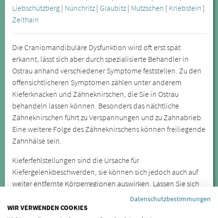
Liebschützberg
|
Nünchritz
|
Glaubitz
|
Mutzschen
|
Kriebstein
|
Zeithain
Die Craniomandibuläre Dysfunktion wird oft erst spät
erkannt, lässt sich aber durch spezialisierte Behandler in
Ostrau anhand verschiedener Symptome feststellen. Zu den
offensichtlicheren Symptomen zählen unter anderem
Kieferknacken und Zähneknirschen, die Sie in Ostrau
behandeln lassen können. Besonders das nächtliche
Zähneknirschen führt zu Verspannungen und zu Zahnabrieb.
Eine weitere Folge des Zähneknirschens können freiliegende
Zahnhälse sein.
Kieferfehlstellungen sind die Ursache für
Kiefergelenkbeschwerden, sie können sich jedoch auch auf
weiter entfernte Körperregionen auswirken. Lassen Sie sich
daher bei wiederkehrenden oder anhaltenden Symptomen
Datenschutzbestimmungen
von einem Spezialisten für CMD untersuchen.
WIR VERWENDEN COOKIES