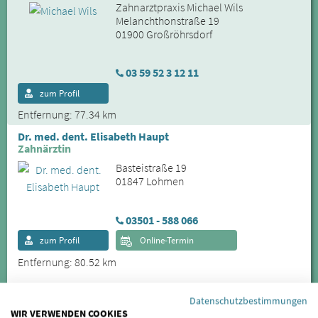
Zahnarztpraxis Michael Wils
Melanchthonstraße 19
01900 Großröhrsdorf
03 59 52 3 12 11
zum Profil
Entfernung: 77.34 km
Dr. med. dent. Elisabeth Haupt
Zahnärztin
Basteistraße 19
01847 Lohmen
03501 - 588 066
zum Profil
Online-Termin
Entfernung: 80.52 km
Weitere Städte im Umkreis von Wermsdorf:
Datenschutzbestimmungen
WIR VERWENDEN COOKIES