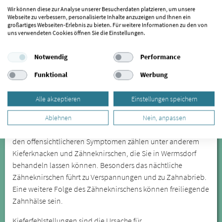
Mutzschen
|
Sornzig-Ablaß
|
Mügeln
|
Bockelwitz
|
Kühren
Wir können diese zur Analyse unserer Besucherdaten platzieren, um unsere
burkartshain
|
Dahlen
|
Nerchau
|
Oschatz
|
Trebsen/Mulde
|
Webseite zu verbessern, personalisierte Inhalte anzuzeigen und Ihnen ein
großartiges Webseiten-Erlebnis zu bieten. Für weitere Informationen zu den von
Thümmlitzwalde
|
Leisnig
|
Großweitzschen
|
Grimma
|
uns verwendeten Cookies öffnen Sie die Einstellungen.
Großbothen
|
Wurzen
|
Liebschützberg
|
Cavertitz
|
Ostrau
|
Lossa
|
Zschadraß
|
Großbardau
|
Colditz
|
Stauchitz
|
Hartha
|
Notwendig
Performance
Zschaitz-Ottewig
|
Döbeln
|
Ziegra-Knobelsdorf
|
Strehla
|
Funktional
Werbung
Geringswalde
Alle akzeptieren
Einstellungen speichern
Die Craniomandibuläre Dysfunktion wird oft erst spät
erkannt, lässt sich aber durch spezialisierte Behandler in
Ablehnen
Nein, anpassen
Wermsdorf anhand verschiedener Symptome feststellen. Zu
den offensichtlicheren Symptomen zählen unter anderem
Kieferknacken und Zähneknirschen, die Sie in Wermsdorf
behandeln lassen können. Besonders das nächtliche
Zähneknirschen führt zu Verspannungen und zu Zahnabrieb.
Eine weitere Folge des Zähneknirschens können freiliegende
Zahnhälse sein.
Kieferfehlstellungen sind die Ursache für