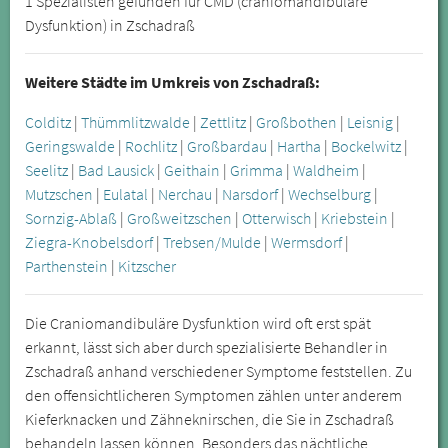
1 Spezialisten gefunden für CMD (craniomandibuläre
Dysfunktion) in Zschadraß
Weitere Städte im Umkreis von Zschadraß:
Colditz
|
Thümmlitzwalde
|
Zettlitz
|
Großbothen
|
Leisnig
|
Geringswalde
|
Rochlitz
|
Großbardau
|
Hartha
|
Bockelwitz
|
Seelitz
|
Bad Lausick
|
Geithain
|
Grimma
|
Waldheim
|
Mutzschen
|
Eulatal
|
Nerchau
|
Narsdorf
|
Wechselburg
|
Sornzig-Ablaß
|
Großweitzschen
|
Otterwisch
|
Kriebstein
|
Ziegra-Knobelsdorf
|
Trebsen/Mulde
|
Wermsdorf
|
Parthenstein
|
Kitzscher
Die Craniomandibuläre Dysfunktion wird oft erst spät
erkannt, lässt sich aber durch spezialisierte Behandler in
Zschadraß anhand verschiedener Symptome feststellen. Zu
den offensichtlicheren Symptomen zählen unter anderem
Kieferknacken und Zähneknirschen, die Sie in Zschadraß
behandeln lassen können. Besonders das nächtliche