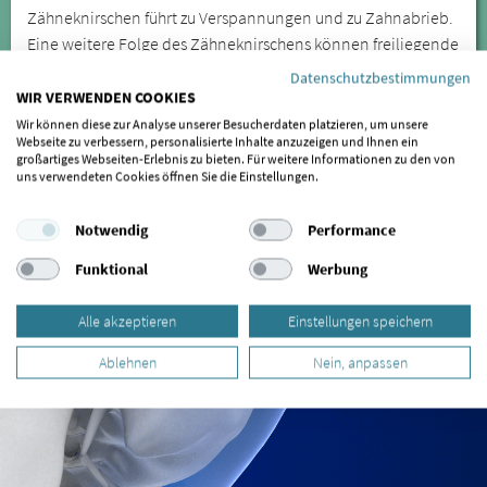
Zähneknirschen führt zu Verspannungen und zu Zahnabrieb.
Eine weitere Folge des Zähneknirschens können freiliegende
Zahnhälse sein.
Datenschutzbestimmungen
WIR VERWENDEN COOKIES
Kieferfehlstellungen sind die Ursache für
Wir können diese zur Analyse unserer Besucherdaten platzieren, um unsere
Kiefergelenkbeschwerden, sie können sich jedoch auch auf
Webseite zu verbessern, personalisierte Inhalte anzuzeigen und Ihnen ein
großartiges Webseiten-Erlebnis zu bieten. Für weitere Informationen zu den von
weiter entfernte Körperregionen auswirken. Lassen Sie sich
uns verwendeten Cookies öffnen Sie die Einstellungen.
daher bei wiederkehrenden oder anhaltenden Symptomen
von einem Spezialisten für CMD untersuchen.
Notwendig
Performance
Funktional
Werbung
Alle akzeptieren
Einstellungen speichern
Ablehnen
Nein, anpassen