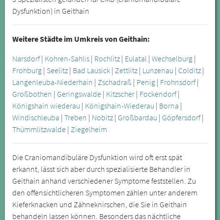
Dysfunktion) in Geithain
Weitere Städte im Umkreis von Geithain:
Narsdorf
|
Kohren-Sahlis
|
Rochlitz
|
Eulatal
|
Wechselburg
|
Frohburg
|
Seelitz
|
Bad Lausick
|
Zettlitz
|
Lunzenau
|
Colditz
|
Langenleuba-Niederhain
|
Zschadraß
|
Penig
|
Frohnsdorf
|
Großbothen
|
Geringswalde
|
Kitzscher
|
Fockendorf
|
Königshain wiederau
|
Königshain-Wiederau
|
Borna
|
Windischleuba
|
Treben
|
Nobitz
|
Großbardau
|
Göpfersdorf
|
Thümmlitzwalde
|
Ziegelheim
Die Craniomandibuläre Dysfunktion wird oft erst spät
erkannt, lässt sich aber durch spezialisierte Behandler in
Geithain anhand verschiedener Symptome feststellen. Zu
den offensichtlicheren Symptomen zählen unter anderem
Kieferknacken und Zähneknirschen, die Sie in Geithain
behandeln lassen können. Besonders das nächtliche