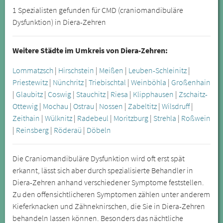
1 Spezialisten gefunden für CMD (craniomandibuläre
Dysfunktion) in Diera-Zehren
Weitere Städte im Umkreis von Diera-Zehren:
Lommatzsch
|
Hirschstein
|
Meißen
|
Leuben-Schleinitz
|
Priestewitz
|
Nünchritz
|
Triebischtal
|
Weinböhla
|
Großenhain
|
Glaubitz
|
Coswig
|
Stauchitz
|
Riesa
|
Klipphausen
|
Zschaitz-
Ottewig
|
Mochau
|
Ostrau
|
Nossen
|
Zabeltitz
|
Wilsdruff
|
Zeithain
|
Wülknitz
|
Radebeul
|
Moritzburg
|
Strehla
|
Roßwein
|
Reinsberg
|
Röderaü
|
Döbeln
Die Craniomandibuläre Dysfunktion wird oft erst spät
erkannt, lässt sich aber durch spezialisierte Behandler in
Diera-Zehren anhand verschiedener Symptome feststellen.
Zu den offensichtlicheren Symptomen zählen unter anderem
Kieferknacken und Zähneknirschen, die Sie in Diera-Zehren
behandeln lassen können. Besonders das nächtliche