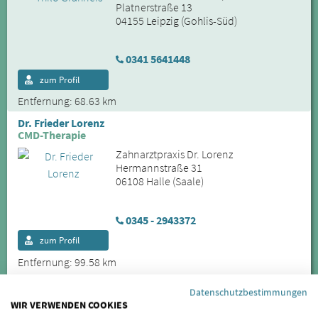
Platnerstraße 13
04155 Leipzig (Gohlis-Süd)
0341 5641448
zum Profil
Entfernung: 68.63 km
Dr. Frieder Lorenz
CMD-Therapie
Zahnarztpraxis Dr. Lorenz
Hermannstraße 31
06108 Halle (Saale)
0345 - 2943372
zum Profil
Entfernung: 99.58 km
Datenschutzbestimmungen
Weitere Städte im Umkreis von Leuben-Schleinitz:
WIR VERWENDEN COOKIES