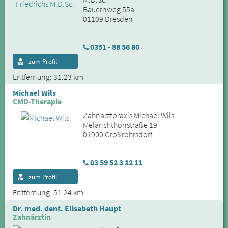
Bauernweg 55a
01109 Dresden
0351 - 88 56 80
zum Profil
Entfernung: 31.23 km
Michael Wils
CMD-Therapie
Zahnarztpraxis Michael Wils
Melanchthonstraße 19
01900 Großröhrsdorf
03 59 52 3 12 11
zum Profil
Entfernung: 51.24 km
Dr. med. dent. Elisabeth Haupt
Zahnärztin