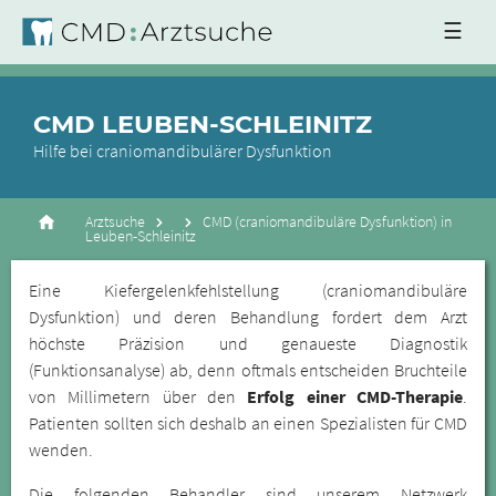
☰
CMD LEUBEN-SCHLEINITZ
Hilfe bei craniomandibulärer Dysfunktion
Arztsuche
CMD (craniomandibuläre Dysfunktion) in
Leuben-Schleinitz
Eine Kiefergelenkfehlstellung (craniomandibuläre
Dysfunktion) und deren Behandlung fordert dem Arzt
höchste Präzision und genaueste Diagnostik
(Funktionsanalyse) ab, denn oftmals entscheiden Bruchteile
von Millimetern über den
Erfolg einer CMD-Therapie
.
Patienten sollten sich deshalb an einen Spezialisten für CMD
wenden.
Die folgenden Behandler sind unserem Netzwerk