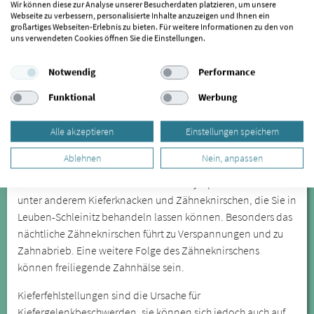
Wir können diese zur Analyse unserer Besucherdaten platzieren, um unsere
Lommatzsch
|
Mochau
|
Zschaitz-Ottewig
|
Diera-Zehren
|
Webseite zu verbessern, personalisierte Inhalte anzuzeigen und Ihnen ein
Ostrau
|
Stauchitz
|
Nossen
|
Triebischtal
|
Roßwein
|
Döbeln
|
großartiges Webseiten-Erlebnis zu bieten. Für weitere Informationen zu den von
uns verwendeten Cookies öffnen Sie die Einstellungen.
Hirschstein
|
Niederstriegis
|
Meißen
|
Nünchritz
|
Riesa
|
Großweitzschen
|
Ziegra-Knobelsdorf
|
Priestewitz
|
Notwendig
Performance
Reinsberg
|
Glaubitz
|
Klipphausen
|
Mügeln
|
Weinböhla
|
Coswig
|
Oschatz
|
Striegistal
|
Wilsdruff
|
Strehla
|
Großschirma
Funktional
Werbung
Alle akzeptieren
Einstellungen speichern
Die Craniomandibuläre Dysfunktion wird oft erst spät
erkannt, lässt sich aber durch spezialisierte Behandler in
Ablehnen
Nein, anpassen
Leuben-Schleinitz anhand verschiedener Symptome
feststellen. Zu den offensichtlicheren Symptomen zählen
unter anderem Kieferknacken und Zähneknirschen, die Sie in
Leuben-Schleinitz behandeln lassen können. Besonders das
nächtliche Zähneknirschen führt zu Verspannungen und zu
Zahnabrieb. Eine weitere Folge des Zähneknirschens
können freiliegende Zahnhälse sein.
Kieferfehlstellungen sind die Ursache für
Kiefergelenkbeschwerden, sie können sich jedoch auch auf