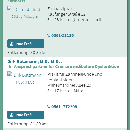
Zahnarzt
Zahnarztpraxis
Kaufunger Straße 12
34123 Kassel (Unterneustadt)
0561-53116
zum Profil
Entfernung: 80.35 km
Dirk Butzmann, M.Sc.M.Sc.
Ihr Ansprechpartner für Craniomandibuläre Dysfunktion
Praxis für Zahnheilkunde und
Implantologie
Wilhelmshöher Allee 20
34117 Kassel (Mitte)
0561 -772206
zum Profil
Entfernung: 81.89 km