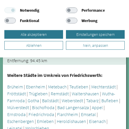
Dr. med. dent. Volker Panitz
Zahnarzt
Notwendig
Performance
Zahnarztpraxis Dr. med. dent. Panitz
Funktional
Werbung
Ludwigstraße 10
97688 Bad Kissingen
Alle akzeptieren
Einstellungen speichern
0971 69903-70
Ablehnen
Nein, anpassen
zum Profil
Entfernung: 94.45 km
Weitere Städte im Umkreis von Friedrichswerth:
Brüheim
|
Ebenheim
|
Metebach
|
Teutleben
|
Mechterstädt
|
Fröttstädt
|
Trügleben
|
Remstädt
|
Waltershausen
|
Wutha-
Farnroda
|
Gotha
|
Ballstädt
|
Weberstedt
|
Tabarz
|
Bufleben
|
Mülverstedt
|
Bischofroda
|
Bad Langensalza
|
Appel
|
Ernstroda
|
Friedrichroda
|
Flarchheim
|
Emsetal
|
Eschenbergen
|
Emleben
|
Heroldishausen
|
Eisenach
|
Leinatal
|
Molschleben