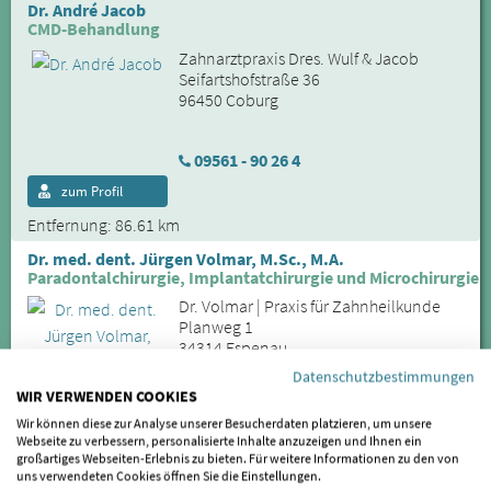
Dr. André Jacob
CMD-Behandlung
Zahnarztpraxis Dres. Wulf & Jacob
Seifartshofstraße 36
96450 Coburg
09561 - 90 26 4
zum Profil
Entfernung: 86.61 km
Dr. med. dent. Jürgen Volmar, M.Sc., M.A.
Paradontalchirurgie, Implantatchirurgie und Microchirurgie
Dr. Volmar | Praxis für Zahnheilkunde
Planweg 1
34314 Espenau
Datenschutzbestimmungen
WIR VERWENDEN COOKIES
05673–4618
Wir können diese zur Analyse unserer Besucherdaten platzieren, um unsere
zum Profil
Online-Termin
Webseite zu verbessern, personalisierte Inhalte anzuzeigen und Ihnen ein
großartiges Webseiten-Erlebnis zu bieten. Für weitere Informationen zu den von
Entfernung: 87.25 km
uns verwendeten Cookies öffnen Sie die Einstellungen.