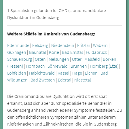
1 Spezialisten gefunden für CMD (craniomandibuläre
Dysfunktion) in Gudensberg
Weitere Städte im Umkreis von Gudensberg:
Edermünde
|
Felsberg
|
Niedenstein
|
Fritzlar
|
Wabern
|
Guxhagen
|
Baunatal
|
Körle
|
Bad Emstal
|
Fuldabrück
|
Schauenburg
|
Osten
|
Melsungen
|
Otter
|
Malsfeld
|
Borken
(Hessen)
|
Hornbach
|
Söhrewald
|
Brunnen
|
Homberg (Efze)
|
Lohfelden
|
Habichtswald
|
Kassel
|
Hage
|
Eichen
|
Bad
Wildungen
|
Bad Zwesten
|
Edertal
|
Niestetal
Die Craniomandibuläre Dysfunktion wird oft erst spät
erkannt, lässt sich aber durch spezialisierte Behandler in
Gudensberg anhand verschiedener Symptome feststellen. Zu
den offensichtlicheren Symptomen zählen unter anderem
Kieferknacken und Zähneknirschen, die Sie in Gudensberg