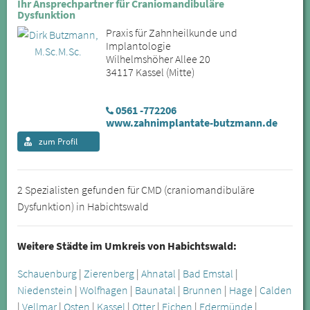
Ihr Ansprechpartner für Craniomandibuläre
Dysfunktion
Praxis für Zahnheilkunde und
Implantologie
Wilhelmshöher Allee 20
34117 Kassel (Mitte)
0561 -772206
www.zahnimplantate-butzmann.de
zum Profil
2 Spezialisten gefunden für CMD (craniomandibuläre
Dysfunktion) in Habichtswald
Weitere Städte im Umkreis von Habichtswald:
Schauenburg
|
Zierenberg
|
Ahnatal
|
Bad Emstal
|
Niedenstein
|
Wolfhagen
|
Baunatal
|
Brunnen
|
Hage
|
Calden
|
Vellmar
|
Osten
|
Kassel
|
Otter
|
Eichen
|
Edermünde
|