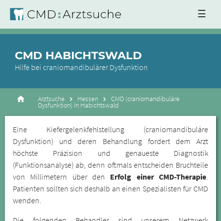
☰
CMD HABICHTSWALD
Hilfe bei craniomandibulärer Dysfunktion
Arztsuche
Hessen
CMD (craniomandibuläre
Dysfunktion) in Habichtswald
Eine Kiefergelenkfehlstellung (craniomandibuläre
Dysfunktion) und deren Behandlung fordert dem Arzt
höchste Präzision und genaueste Diagnostik
(Funktionsanalyse) ab, denn oftmals entscheiden Bruchteile
von Millimetern über den
Erfolg einer CMD-Therapie
.
Patienten sollten sich deshalb an einen Spezialisten für CMD
wenden.
Die folgenden Behandler sind unserem Netzwerk