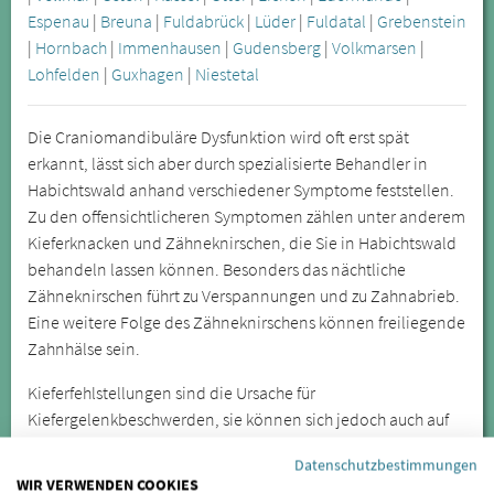
Espenau
|
Breuna
|
Fuldabrück
|
Lüder
|
Fuldatal
|
Grebenstein
|
Hornbach
|
Immenhausen
|
Gudensberg
|
Volkmarsen
|
Lohfelden
|
Guxhagen
|
Niestetal
Die Craniomandibuläre Dysfunktion wird oft erst spät
erkannt, lässt sich aber durch spezialisierte Behandler in
Habichtswald anhand verschiedener Symptome feststellen.
Zu den offensichtlicheren Symptomen zählen unter anderem
Kieferknacken und Zähneknirschen, die Sie in Habichtswald
behandeln lassen können. Besonders das nächtliche
Zähneknirschen führt zu Verspannungen und zu Zahnabrieb.
Eine weitere Folge des Zähneknirschens können freiliegende
Zahnhälse sein.
Kieferfehlstellungen sind die Ursache für
Kiefergelenkbeschwerden, sie können sich jedoch auch auf
weiter entfernte Körperregionen auswirken. Lassen Sie sich
Datenschutzbestimmungen
daher bei wiederkehrenden oder anhaltenden Symptomen
WIR VERWENDEN COOKIES