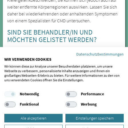
Kiefergelenkbeschwerden, sie können sich jedoch auch auf
weiter entfernte Körperregionen auswirken. Lassen Sie sich
daher bei wiederkehrenden oder anhaltenden Symptomen
von einem Spezialisten für CMD untersuchen.
SIND SIE BEHANDLER/IN UND
MÖCHTEN GELISTET WERDEN?
Wenn auch Sie als Behandler für gelistet werden möchten,
Datenschutzbestimmungen
freuen wir uns auf Ihre Rückmeldung. Mehr Informationen
WIR VERWENDEN COOKIES
erhalten Sie
hier.
Wir können diese zur Analyse unserer Besucherdaten platzieren, um unsere
Webseite zu verbessern, personalisierte Inhalte anzuzeigen und Ihnen ein
SIND SIE PATIENT/IN UND MÖCHTEN
großartiges Webseiten-Erlebnis zu bieten. Für weitere Informationen zu den von
uns verwendeten Cookies öffnen Sie die Einstellungen.
IHREN BEHANDLER FÜR EINE LISTUNG
EMPFEHLEN?
Notwendig
Performance
Sollte Ihr Behandler bisher nicht gelistet sein oder Sie einen
Funktional
Werbung
Behandler kennen, der in unsere Liste aufgenommen
werden sollte, schreiben Sie uns bitte einfach
eine kurze
Alle akzeptieren
Einstellungen speichern
Nachricht
. Wir kümmern uns dann gerne darum.