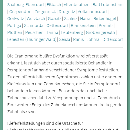
Saalburg-Ebersdorf
|
Eßbach
|
Altenbeuthen
|
Bad Lobenstein
|
Crispendorf
|
Ziegenrück
|
Drognitz
|
Volkmannsdorf
|
Görkwitz
|
Wurzbach
|
Gössitz
|
Schleiz
|
Harra
|
Birkenhügel
|
Pottiga
|
Schmorda
|
Oettersdorf
|
Blankenstein
|
Pörmitz
|
Plothen
|
Peuschen
|
Tanna
|
Leutenberg
|
Grobengereuth
|
Lehesten (Thüringer Wald)
|
Seisla
|
Ranis
|
Löhma
|
Dittersdorf
Die Craniomandibuläre Dysfunktion wird oft erst spät
erkannt, lässt sich aber durch spezialisierte Behandler in
Remptendorf anhand verschiedener Symptome feststellen.
Zu den offensichtlicheren Symptomen zählen unter anderem
Kieferknacken und Zähneknirschen, die Sie in Remptendorf
behandeln lassen können. Besonders das nächtliche
Zähneknirschen führt zu Verspannungen und zu Zahnabrieb.
Eine weitere Folge des Zähneknirschens können freiliegende
Zahnhälse sein.
Kieferfehlstellungen sind die Ursache für