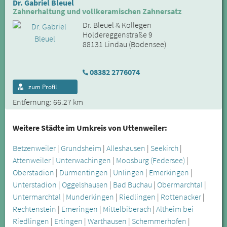
Dr. Gabriel Bleuel
Zahnerhaltung und vollkeramischen Zahnersatz
Dr. Bleuel & Kollegen
Holdereggenstraße 9
88131 Lindau (Bodensee)
08382 2776074
zum Profil
Entfernung: 66.27 km
Weitere Städte im Umkreis von Uttenweiler:
Betzenweiler
|
Grundsheim
|
Alleshausen
|
Seekirch
|
Attenweiler
|
Unterwachingen
|
Moosburg (Federsee)
|
Oberstadion
|
Dürmentingen
|
Unlingen
|
Emerkingen
|
Unterstadion
|
Oggelshausen
|
Bad Buchau
|
Obermarchtal
|
Untermarchtal
|
Munderkingen
|
Riedlingen
|
Rottenacker
|
Rechtenstein
|
Emeringen
|
Mittelbiberach
|
Altheim bei
Riedlingen
|
Ertingen
|
Warthausen
|
Schemmerhofen
|