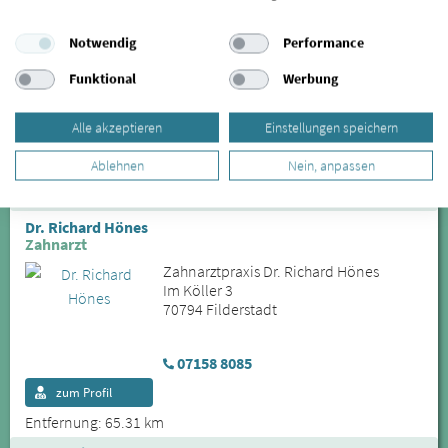
Tanja Rabold
CMD-Therapie im Allgäu
Notwendig
Performance
Praxis Tanja Rabold
Kreuzhofstr. 1
Funktional
Werbung
88161 Lindenberg im Allgäu
Alle akzeptieren
Einstellungen speichern
08381 - 929794
Ablehnen
Nein, anpassen
zum Profil
Entfernung: 64.09 km
Dr. Richard Hönes
Zahnarzt
Zahnarztpraxis Dr. Richard Hönes
Im Köller 3
70794 Filderstadt
07158 8085
zum Profil
Entfernung: 65.31 km