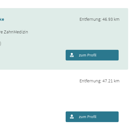
ke
Entfernung: 46.93 km
näre ZahnMedizin
)
zum Profil
Entfernung: 47.21 km
zum Profil