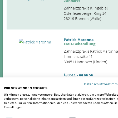
Zahnarzt
Zahnarztpraxis Klingebiel
Osterfeuerberger Ring 14
28219 Bremen (Walle)
Patrick Maronna
CMD-Behandlung
Zahnarztpraxis Patrick Maronna
Limmerstraße 41
30451 Hannover (Linden)
0511 - 44 66 56
Datenschutzbestim
WIR VERWENDEN COOKIES
Wir können diese zur Analyse unserer Besucherdaten platzieren, um unsere Webseite 
Ralf-Burkhard Koepke
verbessern, personalisierte Inhalte anzuzeigen und Ihnen ein großartiges Webseiten-E
CMD-Behandlung
zu bieten. Für weitere Informationen zu den von uns verwendeten Cookies öffnen Sie
Zahnarztpraxis Koepke
Einstellungen.
Lister Meile 88