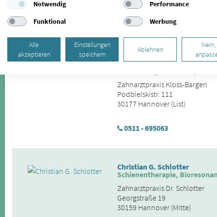
30161 Hannover (List)
Notwendig
Performance
Funktional
Werbung
0511 - 66 01 76
Alle
Einstellungen
Nein,
Ablehnen
akzeptieren
speichern
anpass
Manfred Kloss-Bargen
Behandlung von Kieferproble
Zahnarztpraxis Kloss-Bargen
Podbielskistr. 111
30177 Hannover (List)
0511 - 695063
Christian G. Schlotter
Schienentherapie, Bioresona
Zahnarztpraxis Dr. Schlotter
Georgstraße 19
30159 Hannover (Mitte)