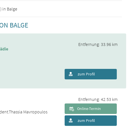
) in Balge
VON BALGE
Entfernung: 33.96 km
pädie
zum Profil
Entfernung: 42.53 km
Online-Termin
. dent.Thassia Mavropoulos
zum Profil