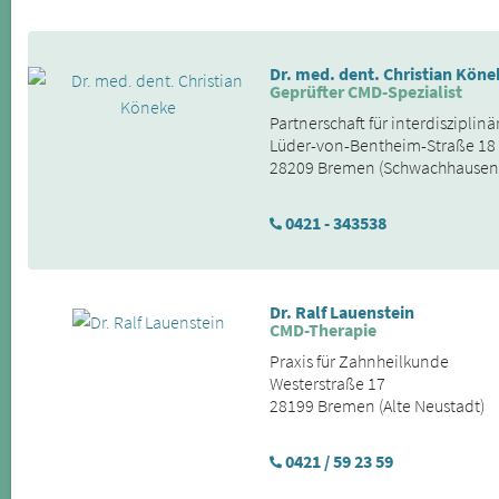
Dr. med. dent. Christian Köne
Geprüfter CMD-Spezialist
Partnerschaft für interdiszipli
Lüder-von-Bentheim-Straße 18
28209 Bremen (Schwachhausen
0421 - 343538
Dr. Ralf Lauenstein
CMD-Therapie
Praxis für Zahnheilkunde
Westerstraße 17
28199 Bremen (Alte Neustadt)
0421 / 59 23 59