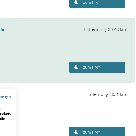
zum Profil
ehr
Entfernung: 30.48 km
zum Profil
n
Entfernung: 35.1 km
mungen
zu
rlebnis
 die
zum Profil