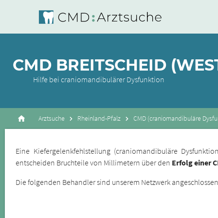
CMD BREITSCHEID (WE
Hilfe bei craniomandibulärer Dysfunktion
Arztsuche
Rheinland-Pfalz
CMD (craniomandibuläre Dysfun
Eine Kiefergelenkfehlstellung (craniomandibuläre Dysfunkt
entscheiden Bruchteile von Millimetern über den
Erfolg einer 
Die folgenden Behandler sind unserem Netzwerk angeschlossene