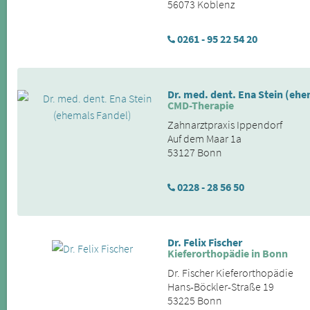
56073 Koblenz
0261 - 95 22 54 20
Dr. med. dent. Ena Stein (ehe
CMD-Therapie
Zahnarztpraxis Ippendorf
Auf dem Maar 1a
53127 Bonn
0228 - 28 56 50
Dr. Felix Fischer
Kieferorthopädie in Bonn
Dr. Fischer Kieferorthopädie
Hans-Böckler-Straße 19
53225 Bonn