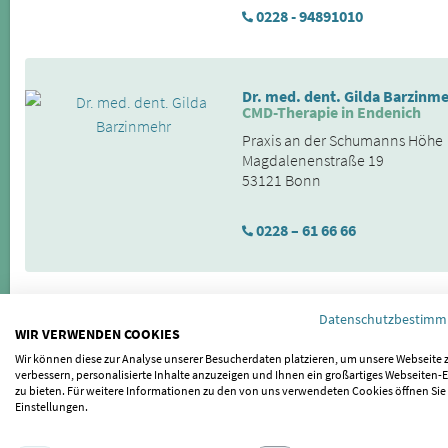
0228 - 94891010
Dr. med. dent. Gilda Barzinm
CMD-Therapie in Endenich
Praxis an der Schumanns Höhe
Magdalenenstraße 19
53121 Bonn
0228 – 61 66 66
Dr. med. dent. Panagiota Kha
Datenschutzbestim
Zahnärztin
WIR VERWENDEN COOKIES
Zahnarztpraxis am Lohmarkt
Wir können diese zur Analyse unserer Besucherdaten platzieren, um unsere Webseite 
Lohmarkt 1
verbessern, personalisierte Inhalte anzuzeigen und Ihnen ein großartiges Webseiten-E
zu bieten. Für weitere Informationen zu den von uns verwendeten Cookies öffnen Sie
53359 Rheinbach
Einstellungen.
02226 - 16 222