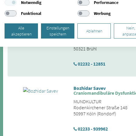
Notwendig
Performance
Funktional
Werbung
Veit Friedel
CMD-Therapie
Alle
Einstellungen
Nein,
Ablehnen
akzeptieren
speichern
anpass
Zahnarztpraxis Friedel
Balthasar-Neumann-Platz 28-3
50321 Brühl
02232 - 12851
Bozhidar Savev
Craniomandibuläre Dysfunkti
MUNDKULTUR
Rodenkirchener Straße 148
50997 Köln (Rondorf)
02233 - 939962