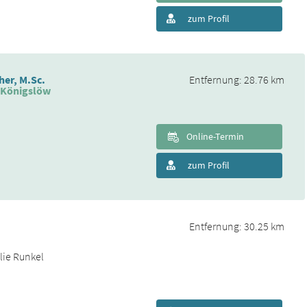
zum Profil
her, M.Sc.
Entfernung: 28.76 km
a Königslöw
Online-Termin
zum Profil
Entfernung: 30.25 km
lie Runkel