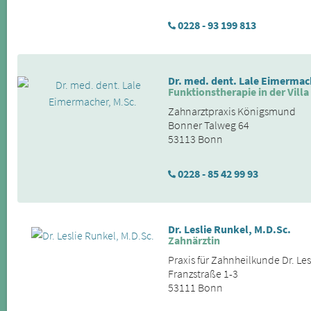
0228 - 93 199 813
Dr. med. dent. Lale Eimermac
Funktionstherapie in der Vill
Zahnarztpraxis Königsmund
Bonner Talweg 64
53113 Bonn
0228 - 85 42 99 93
Dr. Leslie Runkel, M.D.Sc.
Zahnärztin
Praxis für Zahnheilkunde Dr. Les
Franzstraße 1-3
53111 Bonn