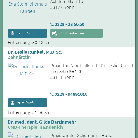
Auf dem Maar 1a
53127 Bonn
0228 - 28 56 50
zum Profil
Online-Termin
Entfernung: 30.48 km
Dr. Leslie Runkel, M.D.Sc.
Zahnärztin
Praxis für Zahnheilkunde Dr. Leslie Runkel
Franzstraße 1-3
53111 Bonn
0228 - 94891010
zum Profil
Entfernung: 31.56 km
Dr. med. dent. Gilda Barzinmehr
CMD-Therapie in Endenich
Praxis an der Schumanns Höhe