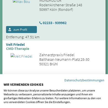
MUNDKULTUR
Rodenkirchener Straße 148
50997 Köln (Rondorf)
02233 - 939962
zum Profil
Entfernung: 47.51 km
Veit Friedel
CMD-Therapie
Zahnarztpraxis Friedel
Balthasar-Neumann-Platz 28-30
50321 Brühl
02232 - 12851
Datenschutzbestimmungen
zum Profil
WIR VERWENDEN COOKIES
Wir können diese zur Analyse unserer Besucherdaten platzieren, um unsere
Entfernung: 48.22 km
Webseite zu verbessern, personalisierte Inhalte anzuzeigen und Ihnen ein
großartiges Webseiten-Erlebnis zu bieten. Für weitere Informationen zu den von
Dr. Islam Atta
uns verwendeten Cookies öffnen Sie die Einstellungen.
Zahnarztpraxis in der Südstadt