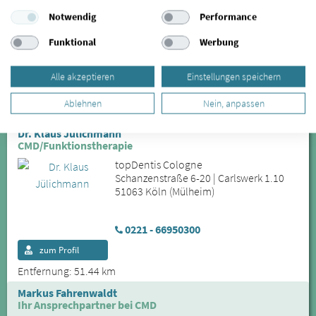
Praxis Islam Atta
Notwendig
Performance
Karl-Korn-Str. 18
50678 Köln (Altstadt-Süd)
Funktional
Werbung
0221 – 32 65 65
Alle akzeptieren
Einstellungen speichern
zum Profil
Ablehnen
Nein, anpassen
Entfernung: 50.58 km
Dr. Klaus Jülichmann
CMD/Funktionstherapie
topDentis Cologne
Schanzenstraße 6-20 | Carlswerk 1.10
51063 Köln (Mülheim)
0221 - 66950300
zum Profil
Entfernung: 51.44 km
Markus Fahrenwaldt
Ihr Ansprechpartner bei CMD