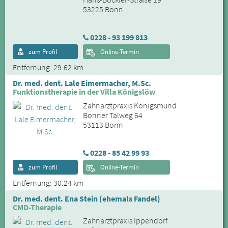
53225 Bonn
0228 - 93 199 813
zum Profil
Online-Termin
Entfernung: 29.62 km
Dr. med. dent. Lale Eimermacher, M.Sc.
Funktionstherapie in der Villa Königslöw
Zahnarztpraxis Königsmund
Bonner Talweg 64
53113 Bonn
0228 - 85 42 99 93
zum Profil
Online-Termin
Entfernung: 30.24 km
Dr. med. dent. Ena Stein (ehemals Fandel)
CMD-Therapie
Zahnarztpraxis Ippendorf