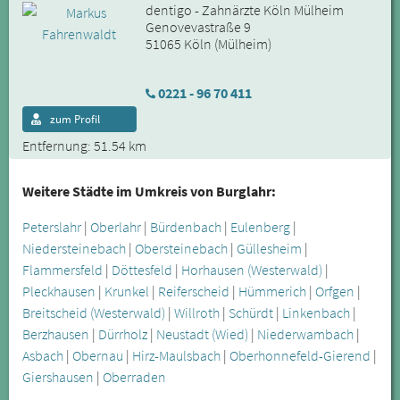
dentigo - Zahnärzte Köln Mülheim
Genovevastraße 9
51065 Köln (Mülheim)
0221 - 96 70 411
zum Profil
Entfernung: 51.54 km
Weitere Städte im Umkreis von Burglahr:
Peterslahr
|
Oberlahr
|
Bürdenbach
|
Eulenberg
|
Niedersteinebach
|
Obersteinebach
|
Güllesheim
|
Flammersfeld
|
Döttesfeld
|
Horhausen (Westerwald)
|
Pleckhausen
|
Krunkel
|
Reiferscheid
|
Hümmerich
|
Orfgen
|
Breitscheid (Westerwald)
|
Willroth
|
Schürdt
|
Linkenbach
|
Berzhausen
|
Dürrholz
|
Neustadt (Wied)
|
Niederwambach
|
Asbach
|
Obernau
|
Hirz-Maulsbach
|
Oberhonnefeld-Gierend
|
Giershausen
|
Oberraden