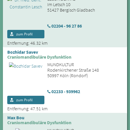
Im Letsch 10
51427 Bergisch Gladbach
02204 - 96 27 86
zum Profil
Entfernung: 46.32 km
Bozhidar Savev
Craniomandibuläre Dysfunktion
MUNDKULTUR
Rodenkirchener Straße 148
50997 Köln (Rondorf)
02233 - 939962
zum Profil
Entfernung: 47.51 km
Max Bou
Craniomandibuläre Dysfunktion