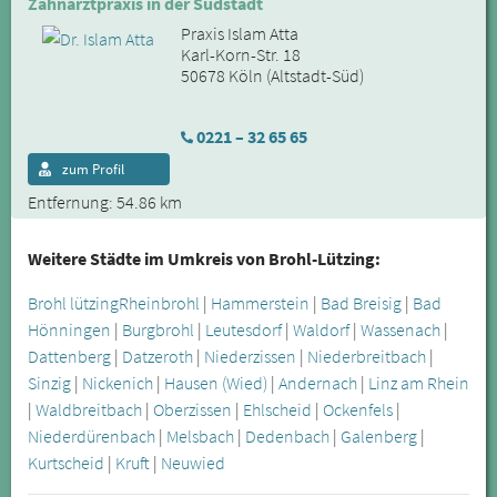
Zahnarztpraxis in der Südstadt
Praxis Islam Atta
Karl-Korn-Str. 18
50678 Köln (Altstadt-Süd)
0221 – 32 65 65
zum Profil
Entfernung: 54.86 km
Weitere Städte im Umkreis von Brohl-Lützing:
Brohl lützing
Rheinbrohl
|
Hammerstein
|
Bad Breisig
|
Bad
Hönningen
|
Burgbrohl
|
Leutesdorf
|
Waldorf
|
Wassenach
|
Dattenberg
|
Datzeroth
|
Niederzissen
|
Niederbreitbach
|
Sinzig
|
Nickenich
|
Hausen (Wied)
|
Andernach
|
Linz am Rhein
|
Waldbreitbach
|
Oberzissen
|
Ehlscheid
|
Ockenfels
|
Niederdürenbach
|
Melsbach
|
Dedenbach
|
Galenberg
|
Kurtscheid
|
Kruft
|
Neuwied