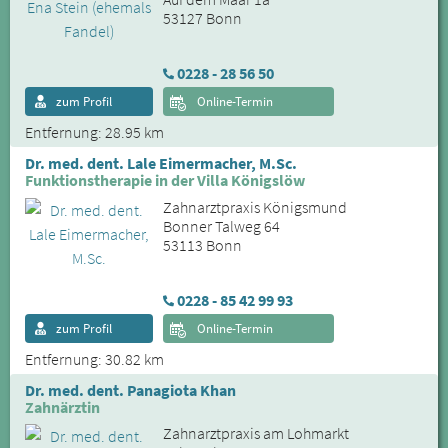
53127 Bonn
0228 - 28 56 50
zum Profil
Online-Termin
Entfernung: 28.95 km
Dr. med. dent. Lale Eimermacher, M.Sc.
Funktionstherapie in der Villa Königslöw
Zahnarztpraxis Königsmund
Bonner Talweg 64
53113 Bonn
0228 - 85 42 99 93
zum Profil
Online-Termin
Entfernung: 30.82 km
Dr. med. dent. Panagiota Khan
Zahnärztin
Zahnarztpraxis am Lohmarkt