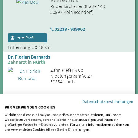
MUNDKULTUR
Rodenkirchener Straße 148
50997 Köln (Rondorf)
02233 - 939962
zum Profil
Entfernung: 50.48 km
Dr. Florian Bernards
Zahnarzt in Hürth
Zahn Kiefer & Co.
Nibelungenstraße 27
50354 Hürth
0223372874
Datenschutzbestimmungen
WIR VERWENDEN COOKIES
zum Profil
Wir können diese zur Analyse unserer Besucherdaten platzieren, um unsere
Entfernung: 53.94 km
Webseite zu verbessern, personalisierte Inhalte anzuzeigen und Ihnen ein
großartiges Webseiten-Erlebnis zu bieten. Für weitere Informationen zu den von
Dr. Nora Bernards
uns verwendeten Cookies öffnen Sie die Einstellungen.
Zahnärztin in Hürth