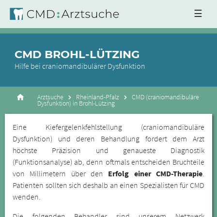
☰
CMD BROHL-LÜTZING
Hilfe bei craniomandibulärer Dysfunktion
Arztsuche
Rheinland-Pfalz
CMD (craniomandibuläre
Dysfunktion) in Brohl-Lützing
Eine Kiefergelenkfehlstellung (craniomandibuläre
Dysfunktion) und deren Behandlung fordert dem Arzt
höchste Präzision und genaueste Diagnostik
(Funktionsanalyse) ab, denn oftmals entscheiden Bruchteile
von Millimetern über den
Erfolg einer CMD-Therapie
.
Patienten sollten sich deshalb an einen Spezialisten für CMD
wenden.
Die folgenden Behandler sind unserem Netzwerk