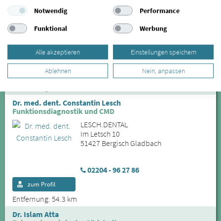
Zahn, Kiefer & Co. (Zahnarztpraxis Dr.
Notwendig
Performance
Bernards)
Nibelungenstraße 27
Funktional
Werbung
50354 Hürth
Alle akzeptieren
Einstellungen speichern
0223372874
Ablehnen
Nein, anpassen
zum Profil
Entfernung: 53.94 km
Dr. med. dent. Constantin Lesch
Funktionsdiagnostik und CMD
LESCH.DENTAL
Im Letsch 10
51427 Bergisch Gladbach
02204 - 96 27 86
zum Profil
Entfernung: 54.3 km
Dr. Islam Atta