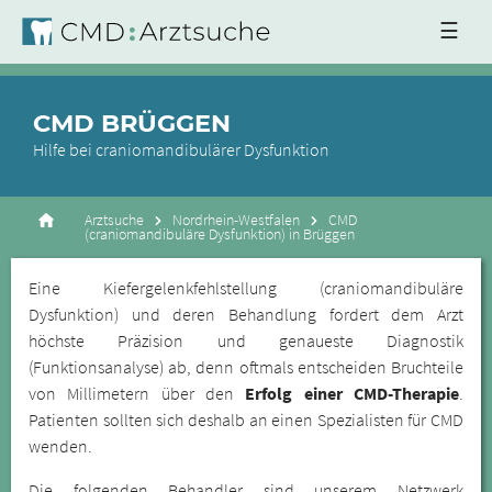
☰
CMD BRÜGGEN
Hilfe bei craniomandibulärer Dysfunktion
Arztsuche
Nordrhein-Westfalen
CMD
(craniomandibuläre Dysfunktion) in Brüggen
Eine Kiefergelenkfehlstellung (craniomandibuläre
Dysfunktion) und deren Behandlung fordert dem Arzt
höchste Präzision und genaueste Diagnostik
(Funktionsanalyse) ab, denn oftmals entscheiden Bruchteile
von Millimetern über den
Erfolg einer CMD-Therapie
.
Patienten sollten sich deshalb an einen Spezialisten für CMD
wenden.
Die folgenden Behandler sind unserem Netzwerk