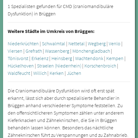
1 Spezialisten gefunden für CMD (craniomandibuläre
Dysfunktion) in Brüggen
Weitere Städte im Umkreis von Brüggen:
Niederkrüchten
|
Schwalmtal
|
Nettetal
|
Wegberg
|
Venlo
|
Viersen
|
Grefrath
|
Wassenberg
|
Mönchengladbach
|
Tönisvorst
|
Erkelenz
|
Heinsberg
|
Wachtendonk
|
Kempen
|
Hückelhoven
|
Straelen (Niederrhein)
|
Korschenbroich
|
Waldfeucht
|
Willich
|
Kerken
|
Jüchen
Die Craniomandibuläre Dysfunktion wird oft erst spät
erkannt, lässt sich aber durch spezialisierte Behandler in
Brüggen anhand verschiedener Symptome feststellen. Zu
den offensichtlicheren Symptomen zählen unter anderem
Kieferknacken und Zähneknirschen, die Sie in Brüggen
behandeln lassen können. Besonders das nächtliche
Zähneknirschen führt zu Verspannungen und zu Zahnabrieb.