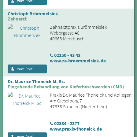
zum Profil
Christoph Brömmelsiek
Zahnarzt
Zahnarztpraxis Brömmelsiek
Webergasse 48
40668 Meerbusch
02150 - 43 43
www.za-broemmelsiek.de
zum Profil
Dr. Maurice Thoneick M. Sc.
Eingehende Behandlung von Kieferbeschwerden (CMD)
Praxis Dr. Maurice Thoneick und Kollegen
Am Gieselberg 7
47638 Straelen (Niederrhein)
02834 - 2377
www.praxis-thoneick.de
zum Profil