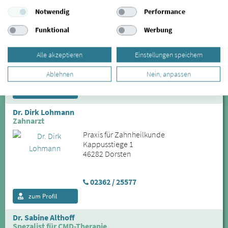
Schlaf- und Schnarchtherapie
Notwendig
Performance
Ihr Zahnarztteam
Funktional
Werbung
Alter Fischmarkt 11
48143 Münster
Alle akzeptieren
Einstellungen speichern
0251-56156
Ablehnen
Nein, anpassen
www.ihr-zahnarztteam.de
zum Profil
Dr. Dirk Lohmann
Zahnarzt
Praxis für Zahnheilkunde
Kappusstiege 1
46282 Dorsten
02362 / 25577
zum Profil
Dr. Sabine Althoff
Spezalist für CMD-Therapie