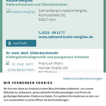
Natalie Wergiles
Kieferschmerzen und Zähneknirschen
Zahnarztpraxis Natalie Wergiles
Rochusstraße 232
50827 Köln
0221 - 59 12 77
www.zahnarzt-koeln-wergiles.de
zum Profil
Dr. med. dent. Gilda Barzinmehr
Kiefergelenksdiagnostik und passgenaue Schienen
Praxis am Rhein
Mainzer Straße 193
53179 Bonn
Datenschutzbestimmungen
WIR VERWENDEN COOKIES
0228 - 85 80 35
Wir können diese zur Analyse unserer Besucherdaten platzieren, um unsere
www.zahnarzt-bonn-mehlem.de
Webseite zu verbessern, personalisierte Inhalte anzuzeigen und Ihnen ein
zum Profil
großartiges Webseiten-Erlebnis zu bieten. Für weitere Informationen zu den von
uns verwendeten Cookies öffnen Sie die Einstellungen.
Dr. Christiane Hinzen