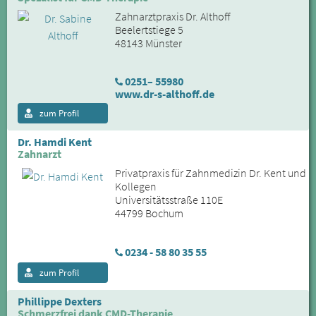
Zahnarztpraxis Dr. Althoff
Beelertstiege 5
48143 Münster
0251– 55980
www.dr-s-althoff.de
zum Profil
Dr. Hamdi Kent
Zahnarzt
Privatpraxis für Zahnmedizin Dr. Kent und
Kollegen
Universitätsstraße 110E
44799 Bochum
0234 - 58 80 35 55
zum Profil
Phillippe Dexters
Schmerzfrei dank CMD-Therapie