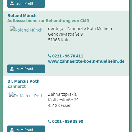
zum Profil
Roland Münch
Aufbissschiene zur Behandlung von CMD
dentigo - Zahnärzte Köln Mülheim
Genovevastraße 9
51065 Köln
0221 - 96 70 411
www.zahnaerzte-koeln-muelheim.de
zum Profil
Dr. Marcus Poth
Zahnarzt
Zahnarztpraxis
Moltkestraße 29
45138 Essen
0201 - 899 38 90
zum Profil