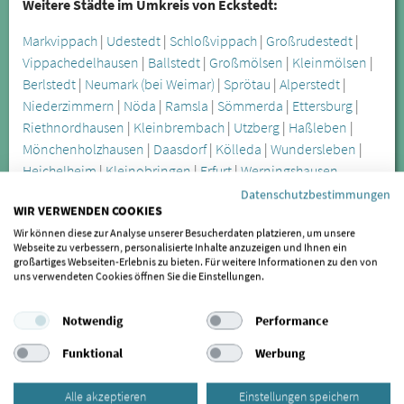
Weitere Städte im Umkreis von Eckstedt:
Markvippach
|
Udestedt
|
Schloßvippach
|
Großrudestedt
|
Vippachedelhausen
|
Ballstedt
|
Großmölsen
|
Kleinmölsen
|
Berlstedt
|
Neumark (bei Weimar)
|
Sprötau
|
Alperstedt
|
Niederzimmern
|
Nöda
|
Ramsla
|
Sömmerda
|
Ettersburg
|
Riethnordhausen
|
Kleinbrembach
|
Utzberg
|
Haßleben
|
Mönchenholzhausen
|
Daasdorf
|
Kölleda
|
Wundersleben
|
Heichelheim
|
Kleinobringen
|
Erfurt
|
Werningshausen
Datenschutzbestimmungen
WIR VERWENDEN COOKIES
Die Craniomandibuläre Dysfunktion wird oft erst spät
Wir können diese zur Analyse unserer Besucherdaten platzieren, um unsere
erkannt, lässt sich aber durch spezialisierte Behandler in
Webseite zu verbessern, personalisierte Inhalte anzuzeigen und Ihnen ein
großartiges Webseiten-Erlebnis zu bieten. Für weitere Informationen zu den von
Eckstedt anhand verschiedener Symptome feststellen. Zu
uns verwendeten Cookies öffnen Sie die Einstellungen.
den offensichtlicheren Symptomen zählen unter anderem
Kieferknacken und Zähneknirschen, die Sie in Eckstedt
Notwendig
Performance
behandeln lassen können. Besonders das nächtliche
Zähneknirschen führt zu Verspannungen und zu Zahnabrieb.
Funktional
Werbung
Eine weitere Folge des Zähneknirschens können freiliegende
Zahnhälse sein.
Alle akzeptieren
Einstellungen speichern