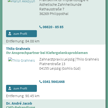
Ästhetische Zahnheilkunde
Rathausstraße 7
36269 Philippsthal
06620 - 85 85
zum Profil
Entfernung: 84.08 km
Thilo Grahneis
Ihr Ansprechpartner bei Kiefergelenksproblemen
Zahnarztpraxis Leipzig |Thilo Grahneis
Platnerstraße 13
04155 Leipzig (Gohlis-Süd)
0341 5641448
zum Profil
Entfernung: 90.45 km
Dr. André Jacob
CMD-Behandlung