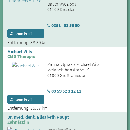
Bauernweg 55a
01109 Dresden
0351 - 88 56 80
zum Profil
Entfernung: 33.39 km
Michael Wils
CMD-Therapie
Zahnarztpraxis Michael Wils
Melanchthonstraße 19
01900 Großröhrsdorf
03 59 52 3 12 11
zum Profil
Entfernung: 35.57 km
Dr. med. dent. Elisabeth Haupt
Zahnärztin
Basteistraße 19