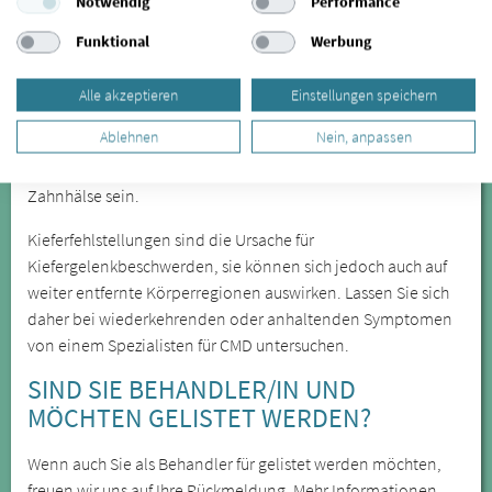
Notwendig
Performance
erkannt, lässt sich aber durch spezialisierte Behandler in
Frauendorf anhand verschiedener Symptome feststellen. Zu
Funktional
Werbung
den offensichtlicheren Symptomen zählen unter anderem
Kieferknacken und Zähneknirschen, die Sie in Frauendorf
Alle akzeptieren
Einstellungen speichern
behandeln lassen können. Besonders das nächtliche
Ablehnen
Nein, anpassen
Zähneknirschen führt zu Verspannungen und zu Zahnabrieb.
Eine weitere Folge des Zähneknirschens können freiliegende
Zahnhälse sein.
Kieferfehlstellungen sind die Ursache für
Kiefergelenkbeschwerden, sie können sich jedoch auch auf
weiter entfernte Körperregionen auswirken. Lassen Sie sich
daher bei wiederkehrenden oder anhaltenden Symptomen
von einem Spezialisten für CMD untersuchen.
SIND SIE BEHANDLER/IN UND
MÖCHTEN GELISTET WERDEN?
Wenn auch Sie als Behandler für gelistet werden möchten,
freuen wir uns auf Ihre Rückmeldung. Mehr Informationen