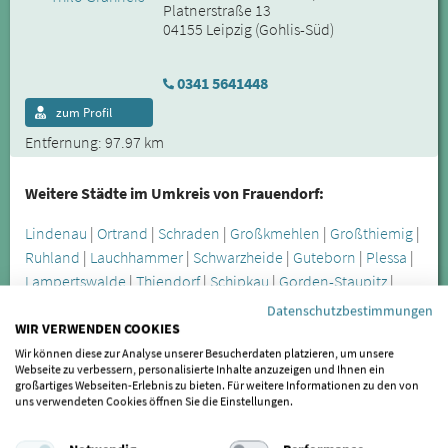
Platnerstraße 13
04155 Leipzig (Gohlis-Süd)
0341 5641448
zum Profil
Entfernung: 97.97 km
Weitere Städte im Umkreis von Frauendorf:
Lindenau
|
Ortrand
|
Schraden
|
Großkmehlen
|
Großthiemig
|
Ruhland
|
Lauchhammer
|
Schwarzheide
|
Guteborn
|
Plessa
|
Lampertswalde
|
Thiendorf
|
Schipkau
|
Gorden-Staupitz
|
Grünewald
|
Merzdorf
|
Tauscha
|
Elsterwerda
|
Wiednitz
|
Datenschutzbestimmungen
WIR VERWENDEN COOKIES
Königsbrück
|
Senftenberg
|
Sallgast
|
Lichterfeld-Schacksdorf
|
Zabeltitz
|
Leippe-Torno
|
Röderaü
|
Bernsdorf (Oberlausitz)
|
Wir können diese zur Analyse unserer Besucherdaten platzieren, um unsere
Webseite zu verbessern, personalisierte Inhalte anzuzeigen und Ihnen ein
Großenhain
|
Straßgräbchen
großartiges Webseiten-Erlebnis zu bieten. Für weitere Informationen zu den von
uns verwendeten Cookies öffnen Sie die Einstellungen.
Die Craniomandibuläre Dysfunktion wird oft erst spät