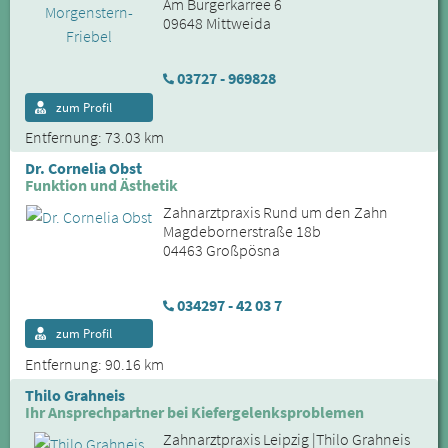
Am Bürgerkarree 6
09648 Mittweida
03727 - 969828
zum Profil
Entfernung: 73.03 km
Dr. Cornelia Obst
Funktion und Ästhetik
Zahnarztpraxis Rund um den Zahn
Magdebornerstraße 18b
04463 Großpösna
034297 - 42 03 7
zum Profil
Entfernung: 90.16 km
Thilo Grahneis
Ihr Ansprechpartner bei Kiefergelenksproblemen
Zahnarztpraxis Leipzig |Thilo Grahneis