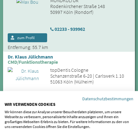
MUNDKULTUR
Rodenkirchener Straße 148
50997 Köln (Rondorf)
02233 - 939962
zum Profil
Entfernung: 55.7 km
Dr. Klaus Jülichmann
CMD/Funktionstherapie
topDentis Cologne
Schanzenstraße 6-20 | Carlswerk 1.10
51063 Köln (Mülheim)
0221 - 66950300
Datenschutzbestimmungen
WIR VERWENDEN COOKIES
zum Profil
Wir können diese zur Analyse unserer Besucherdaten platzieren, um unsere
Entfernung: 57.3 km
Webseite zu verbessern, personalisierte Inhalte anzuzeigen und Ihnen ein
großartiges Webseiten-Erlebnis zu bieten. Für weitere Informationen zu den von
Markus Fahrenwaldt
uns verwendeten Cookies öffnen Sie die Einstellungen.
Ihr Ansprechpartner bei CMD