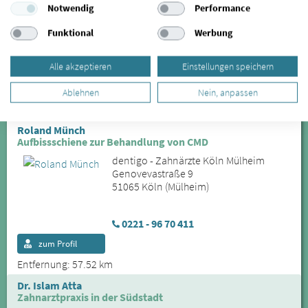
dentigo - Zahnärzte Köln Mülheim
Notwendig
Performance
Genovevastraße 9
51065 Köln (Mülheim)
Funktional
Werbung
Alle akzeptieren
Einstellungen speichern
0221 - 96 70 411
zum Profil
Ablehnen
Nein, anpassen
Entfernung: 57.52 km
Roland Münch
Aufbissschiene zur Behandlung von CMD
dentigo - Zahnärzte Köln Mülheim
Genovevastraße 9
51065 Köln (Mülheim)
0221 - 96 70 411
zum Profil
Entfernung: 57.52 km
Dr. Islam Atta
Zahnarztpraxis in der Südstadt