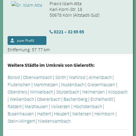
Praxis Islam Atta
Karl-Korn-Str. 18
50678 Köln (Altstadt-Süd)
0221 – 32 65 65
zum Profil
Entfernung: 57.77 km
Weitere Städte im Umkreis von Gieleroth:
Borod
|
Oberwambach
|
Sörth
|
Wahlrod
|
Almersbach
|
Fluterschen
|
Mammelzen
|
Mudenbach
|
Giesenhausen
|
Oberdreis
|
Winkelbach
|
Stürzelbach
|
Helmenzen
|
Kroppach
|
Welkenbach
|
Obererbach
|
Bachenberg
|
Eichelhardt
|
Ratzert
|
Marzhausen
|
Volkerzen
|
Höchstenbach
|
Busenhausen
|
Hattert
|
Heuzert
|
Neitersen
|
Heimborn
|
Stein-Wingert
|
Niederwambach