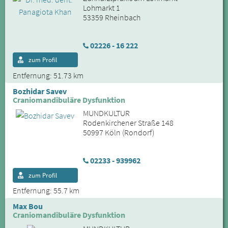
Lohmarkt 1
53359 Rheinbach
02226 - 16 222
zum Profil
Entfernung: 51.73 km
Bozhidar Savev
Craniomandibuläre Dysfunktion
MUNDKULTUR
Rodenkirchener Straße 148
50997 Köln (Rondorf)
02233 - 939962
zum Profil
Entfernung: 55.7 km
Max Bou
Craniomandibuläre Dysfunktion