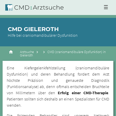
☰
CMD GIELEROTH
Hilfe bei craniomandibulärer Dysfunktion
Arztsuche
CMD (craniomandibuläre Dysfunktion) in
Gieleroth
Eine Kiefergelenkfehlstellung (craniomandibuläre
Dysfunktion) und deren Behandlung fordert dem Arzt
höchste Präzision und genaueste Diagnostik
(Funktionsanalyse) ab, denn oftmals entscheiden Bruchteile
von Millimetern über den
Erfolg einer CMD-Therapie
.
Patienten sollten sich deshalb an einen Spezialisten für CMD
wenden.
Die folgenden Behandler sind unserem Netzwerk