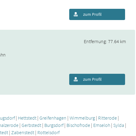
zum Profil
Entfernung: 77.64 km
ahn
zum Profil
ugsdorf
|
Hettstedt
|
Greifenhagen
|
Wimmelburg
|
Ritterode
|
alzerode
|
Gerbstedt
|
Burgsdorf
|
Bischofrode
|
Emseloh
|
Sylda
|
tedt
|
Zabenstedt
|
Rottelsdorf