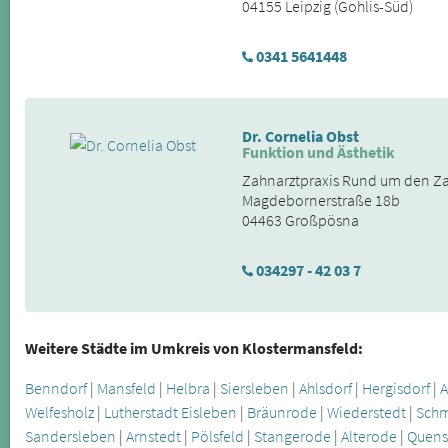
04155 Leipzig (Gohlis-Süd)
0341 5641448
Dr. Cornelia Obst
Funktion und Ästhetik
Zahnarztpraxis Rund um den Z
Magdebornerstraße 18b
04463 Großpösna
034297 - 42 03 7
Weitere Städte im Umkreis von Klostermansfeld:
Benndorf
|
Mansfeld
|
Helbra
|
Siersleben
|
Ahlsdorf
|
Hergisdorf
|
A
Welfesholz
|
Lutherstadt Eisleben
|
Bräunrode
|
Wiederstedt
|
Schm
Sandersleben
|
Arnstedt
|
Pölsfeld
|
Stangerode
|
Alterode
|
Quens