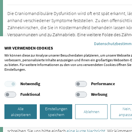
Die Craniomandibuläre Dysfunktion wird oft erst spät erkannt, läs
anhand verschiedener Symptome feststellen. Zu den offensicht
Zähneknirschen, die Sie in Klostermansfeld behandeln lassen kö
Verspannungen und zu Zahnabrieb. Eine weitere Folge des Zähne
Datenschutzbestim
Kieferfehlstellungen sind die Ursache für Kiefergelenkbeschwerde
WIR VERWENDEN COOKIES
Körperregionen auswirken. Lassen Sie sich daher bei wiederke
Wir können diese zur Analyse unserer Besucherdaten platzieren, um unsere Webseite 
CMD untersuchen.
verbessern, personalisierte Inhalte anzuzeigen und Ihnen ein großartiges Webseiten-E
zu bieten. Für weitere Informationen zu den von uns verwendeten Cookies öffnen Sie
Einstellungen.
SIND SIE BEHANDLER/IN UND MÖCHTEN 
Notwendig
Performance
Wenn auch Sie als Behandler für gelistet werden möchten, freuen
hier.
Funktional
Werbung
SIND SIE PATIENT/IN UND MÖCHTEN IHR
Alle
Einstellungen
Nein,
EMPFEHLEN?
Ablehnen
akzeptieren
speichern
anpass
Sollte Ihr Behandler bisher nicht gelistet sein oder Sie einen B
schreiben Sie uns bitte einfach
eine kurze Nachricht
. Wir kümmer