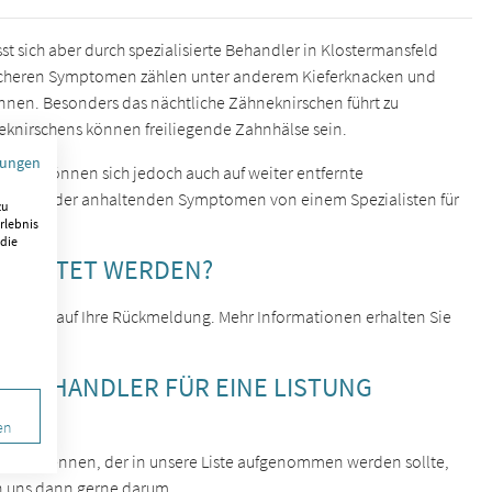
st sich aber durch spezialisierte Behandler in Klostermansfeld
licheren Symptomen zählen unter anderem Kieferknacken und
nnen. Besonders das nächtliche Zähneknirschen führt zu
knirschens können freiliegende Zahnhälse sein.
mungen
n, sie können sich jedoch auch auf weiter entfernte
hrenden oder anhaltenden Symptomen von einem Spezialisten für
zu
rlebnis
 die
GELISTET WERDEN?
 wir uns auf Ihre Rückmeldung. Mehr Informationen erhalten Sie
EN BEHANDLER FÜR EINE LISTUNG
en
ehandler kennen, der in unsere Liste aufgenommen werden sollte,
n uns dann gerne darum.