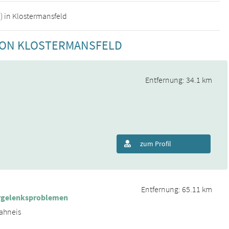
) in Klostermansfeld
 VON KLOSTERMANSFELD
Entfernung: 34.1 km
zum Profil
Entfernung: 65.11 km
fergelenksproblemen
rahneis