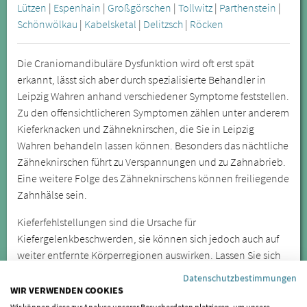
Lützen
|
Espenhain
|
Großgörschen
|
Tollwitz
|
Parthenstein
|
Schönwölkau
|
Kabelsketal
|
Delitzsch
|
Röcken
Die Craniomandibuläre Dysfunktion wird oft erst spät
erkannt, lässt sich aber durch spezialisierte Behandler in
Leipzig Wahren anhand verschiedener Symptome feststellen.
Zu den offensichtlicheren Symptomen zählen unter anderem
Kieferknacken und Zähneknirschen, die Sie in Leipzig
Wahren behandeln lassen können. Besonders das nächtliche
Zähneknirschen führt zu Verspannungen und zu Zahnabrieb.
Eine weitere Folge des Zähneknirschens können freiliegende
Zahnhälse sein.
Kieferfehlstellungen sind die Ursache für
Kiefergelenkbeschwerden, sie können sich jedoch auch auf
weiter entfernte Körperregionen auswirken. Lassen Sie sich
daher bei wiederkehrenden oder anhaltenden Symptomen
Datenschutzbestimmungen
von einem Spezialisten für CMD untersuchen.
WIR VERWENDEN COOKIES