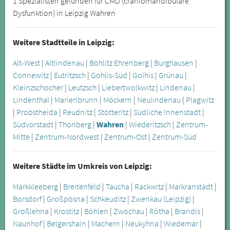
1 Spezialisten gefunden für CMD (craniomandibuläre
Dysfunktion) in Leipzig Wahren
Weitere Stadtteile in Leipzig:
Alt-West
|
Altlindenau
|
Böhlitz Ehrenberg
|
Burghausen
|
Connewitz
|
Eutritzsch
|
Gohlis-Süd
|
Golhis
|
Grünau
|
Kleinzschocher
|
Leutzsch
|
Liebertwolkwitz
|
Lindenau
|
Lindenthal
|
Marienbrunn
|
Möckern
|
Neulindenau
|
Plagwitz
|
Probstheida
|
Reudnitz
|
Stötteritz
|
Südliche Innenstadt
|
Südvorstadt
|
Thonberg
|
Wahren
|
Wiederitzsch
|
Zentrum-
Mitte
|
Zentrum-Nordwest
|
Zentrum-Ost
|
Zentrum-Süd
Weitere Städte im Umkreis von Leipzig:
Markkleeberg
|
Breitenfeld
|
Taucha
|
Rackwitz
|
Markranstädt
|
Borsdorf
|
Großpösna
|
Schkeuditz
|
Zwenkau (Leipzig)
|
Großlehna
|
Krostitz
|
Böhlen
|
Zwochau
|
Rötha
|
Brandis
|
Naunhof
|
Belgershain
|
Machern
|
Neukyhna
|
Wiedemar
|