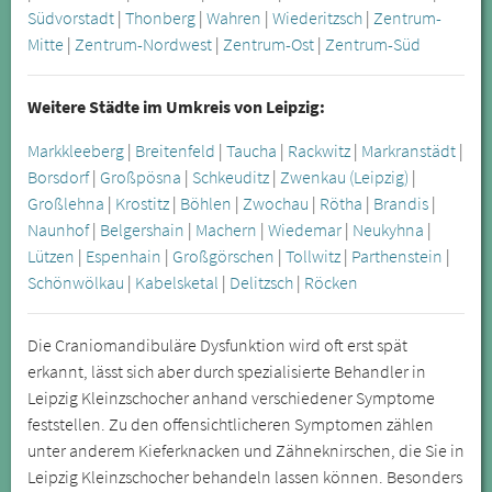
Südvorstadt
|
Thonberg
|
Wahren
|
Wiederitzsch
|
Zentrum-
Mitte
|
Zentrum-Nordwest
|
Zentrum-Ost
|
Zentrum-Süd
Weitere Städte im Umkreis von Leipzig:
Markkleeberg
|
Breitenfeld
|
Taucha
|
Rackwitz
|
Markranstädt
|
Borsdorf
|
Großpösna
|
Schkeuditz
|
Zwenkau (Leipzig)
|
Großlehna
|
Krostitz
|
Böhlen
|
Zwochau
|
Rötha
|
Brandis
|
Naunhof
|
Belgershain
|
Machern
|
Wiedemar
|
Neukyhna
|
Lützen
|
Espenhain
|
Großgörschen
|
Tollwitz
|
Parthenstein
|
Schönwölkau
|
Kabelsketal
|
Delitzsch
|
Röcken
Die Craniomandibuläre Dysfunktion wird oft erst spät
erkannt, lässt sich aber durch spezialisierte Behandler in
Leipzig Kleinzschocher anhand verschiedener Symptome
feststellen. Zu den offensichtlicheren Symptomen zählen
unter anderem Kieferknacken und Zähneknirschen, die Sie in
Leipzig Kleinzschocher behandeln lassen können. Besonders