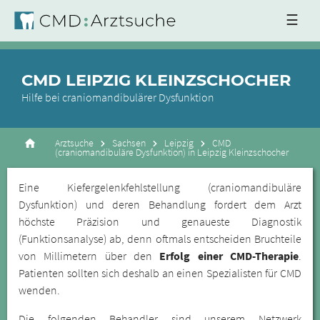
☰
CMD LEIPZIG KLEINZSCHOCHER
Hilfe bei craniomandibulärer Dysfunktion
Arztsuche
Sachsen
Leipzig
CMD
(craniomandibuläre Dysfunktion) in Leipzig Kleinzschocher
Eine Kiefergelenkfehlstellung (craniomandibuläre
Dysfunktion) und deren Behandlung fordert dem Arzt
höchste Präzision und genaueste Diagnostik
(Funktionsanalyse) ab, denn oftmals entscheiden Bruchteile
von Millimetern über den
Erfolg einer CMD-Therapie
.
Patienten sollten sich deshalb an einen Spezialisten für CMD
wenden.
Die folgenden Behandler sind unserem Netzwerk