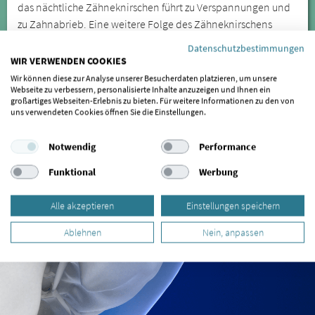
das nächtliche Zähneknirschen führt zu Verspannungen und
zu Zahnabrieb. Eine weitere Folge des Zähneknirschens
können freiliegende Zahnhälse sein.
Datenschutzbestimmungen
WIR VERWENDEN COOKIES
Kieferfehlstellungen sind die Ursache für
Wir können diese zur Analyse unserer Besucherdaten platzieren, um unsere
Kiefergelenkbeschwerden, sie können sich jedoch auch auf
Webseite zu verbessern, personalisierte Inhalte anzuzeigen und Ihnen ein
großartiges Webseiten-Erlebnis zu bieten. Für weitere Informationen zu den von
weiter entfernte Körperregionen auswirken. Lassen Sie sich
uns verwendeten Cookies öffnen Sie die Einstellungen.
daher bei wiederkehrenden oder anhaltenden Symptomen
von einem Spezialisten für CMD untersuchen.
Notwendig
Performance
Funktional
Werbung
Alle akzeptieren
Einstellungen speichern
Ablehnen
Nein, anpassen