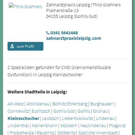
Zahnarztpraxis Leipzig |Thilo Grahneis
Platnerstraße 13
04155 Leipzig (Gohlis-Süd)
0341 5641448
zahnarztpraxisleipzig.com
zum Profil
2 Spezialisten gefunden für CMD (craniomandibuläre
Dysfunktion) in Leipzig Kleinzschocher
Weitere Stadtteile in Leipzig:
Alt-West
|
Altlindenau
|
Böhlitz Ehrenberg
|
Burghausen
|
Connewitz
|
Eutritzsch
|
Gohlis-Süd
|
Golhis
|
Grünau
|
Kleinzschocher
|
Leutzsch
|
Liebertwolkwitz
|
Lindenau
|
Lindenthal
|
Marienbrunn
|
Möckern
|
Neulindenau
|
Plagwitz
|
Probstheida
|
Reudnitz
|
Stötteritz
|
Südliche Innenstadt
|